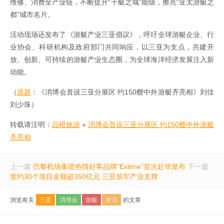
维修、消费全产业链，不断提升“千艇之城”能级，擦亮“亚太游艇之
都”城市名片。
活动现场还发布了《游艇产业三亚倡议》，呼吁全球游艇企业、行
业协会、科研机构及政府部门共同响应，以三亚为支点，共建开
放、创新、可持续的游艇产业生态圈，为全球海洋经济发展注入新
动能。
（
原题
：《消博会首设三亚分展区 约150艘中外游艇齐亮相》刘佳
刘少珠）
转载请注明：
品橙旅游
»
消博会首设三亚分展区 约150艘中外游艇
齐亮相
上一篇
巴黎机场集团热情好客品牌”Extime”首次赴华发布
下一篇
签约30个项目金额超350亿元 三亚筑牢产业支撑
浏览有关
三亚
消博会
游艇
资讯
的文章