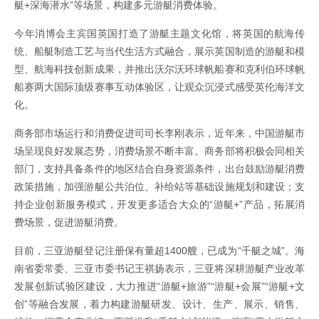
艇+深海潜水”等场景，构建多元游艇消费体验。
今年消博会主宾国英国打造了游艇主题文化馆，将英国的航海传
统、船艇制造工艺与当代生活方式融合，展示英国制造的游艇和模
型、航海科技创新成果，并推出沃尔沃环球帆船赛和克利伯环球帆
船赛两大国际顶级赛事互动体验区，让观众沉浸式感受英伦海洋文
化。
商务部市场运行和消费促进司司长李刚表示，近年来，中国游艇市
场呈现良好发展态势，消费场景不断丰富。商务部将积极会同相关
部门，支持具备条件的地区结合自身资源条件，出台鼓励游艇消费
政策措施，加强游艇公共泊位、补给站等基础设施规划和建设；支
持企业创新服务模式，开发更多适合大众的“游艇+”产品，拓展消
费场景，促进游艇消费。
目前，三亚游艇登记注册保有量超1400艘，已成为“千艇之城”。海
南省委常委、三亚市委书记王祺扬表示，三亚将深耕游艇产业改革
发展创新试验区建设，大力推进“游艇+旅游”“游艇+会展”“游艇+文
创”等融合发展，着力构建游艇研发、设计、生产、展示、销售、