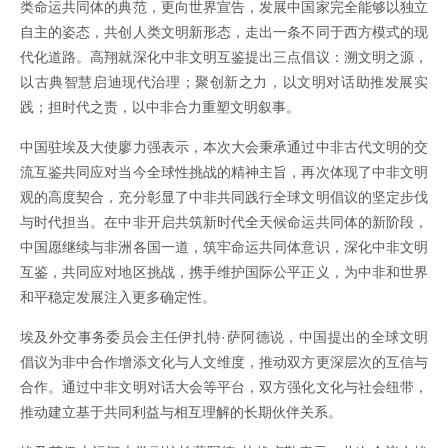
类命运共同体的典范，更向世界宣告，发展中国家完全能够以独立
自主的姿态，共创人类文明新形态，走出一条不同于西方模式的现
代化道路。高翔就深化中非文明互鉴提出三点倡议：溯文明之源，
以古典智慧启迪现代治理；聚创新之力，以文明对话助推发展实
践；担时代之责，以中非合力重塑文明叙事。
中国驻埃及大使廖力强表示，本次大会秉承通过中非古代文明的交
流互鉴共同应对当今全球性挑战的精神主旨，再次体现了中非文明
观的高度契合，充分彰显了中非共同践行全球文明倡议的坚定步伐
与时代担当。在中非开启共筑新时代全天候命运共同体的新阶段，
中国愿继续与非洲各国一道，筑牢命运共同体意识，深化中非文明
互鉴，共同应对地区挑战，携手维护国际公平正义，为中非和世界
和平稳定发展注入更多确定性。
埃及外交事务委员会主任伊扎特·萨阿德说，中国提出的全球文明
倡议为非中合作增添文化与人文维度，推动双方更深层次的互信与
合作。通过中非文明对话大会等平台，双方强化文化与社会纽带，
推动建立基于共同利益与相互理解的长期伙伴关系。