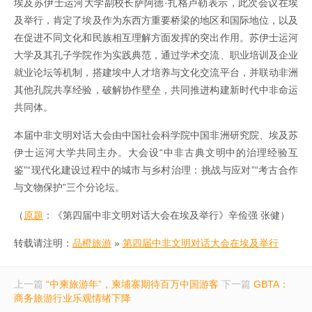
埃及苏伊士运河大学副校长萨阿德·扎格卢勒表示，此次会议在埃
及举行，肯定了埃及作为东西方重要桥梁的地区和国际地位，以及
在促进不同文化和民族相互理解方面发挥的突出作用。苏伊士运河
大学及其孔子学院作为实践典范，通过学术交流、职业培训及企业
就业论坛等机制，搭建埃中人才培养与文化交流平台，并联动非洲
其他孔院共享经验，破解协作壁垒，共同推进构建新时代中非命运
共同体。
本届中非文明对话大会由中国社会科学院中国非洲研究院、埃及苏
伊士运河大学共同主办。大会设“中非古典文明中的治理经验互
鉴”“现代化建设过程中的城市与乡村治理：挑战与应对”“考古合作
与文物保护”三个分论坛。
（
原题
：《第四届中非文明对话大会在埃及举行》辛俭强 张健）
转载请注明：
品橙旅游
»
第四届中非文明对话大会在埃及举行
上一篇
“中柬旅游年”，柬埔寨期待百万中国游客
下一篇
GBTA：
商务旅游行业乐观情绪下降