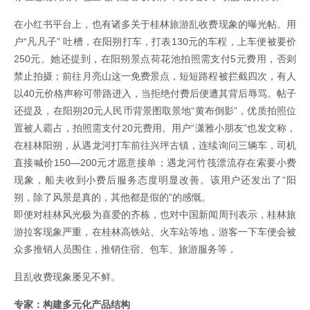
在小红书平台上，也有诸多关于桂林旅游乱收费现象的曝光帖。用
户“凡凡子” 吐槽，在阳朔打车，打表130元的车程，上车便被要价
250元。她还提到，在阳朔景点荷花池拍照需支付5元费用，否则
禁止拍摄；前往月亮山这一免费景点，短短路程被拦截四次，有人
以40元价格声称可带路进入，当拒绝付费后便遭其背后辱骂。帖子
还提及，在阳朔20元人民币背景图取景地“黄布倒影”，优质拍照位
置被人霸占，拍照需支付20元费用。用户“潇雅小朋友”也发文称，
在桂林阳朔，从遇龙河打车前往兴坪古镇，连续询问三辆车，司机
直接喊价150—200元才愿意接单；遇龙河竹筏漂流存在索要小费
现象，船夫收到小费后服务态度明显改善。该用户还发出了“阳
朔，除了风景是真的，其他都是假的”的感慨。
即便对桂林风光极为喜爱的齐栋，也对中国新闻周刊表示，桂林旅
游拉客现象严重，在桂林高铁站、火车站等地，游客一下车便会被
众多推销人员围住，推销住宿、包车、旅游服务等，
且乱收费现象屡见不鲜。
专家：构建多元化产品结构