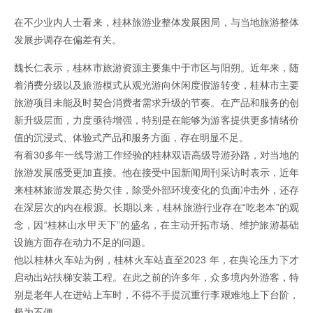
在不少业内人士看来，桂林旅游业整体发展困局，与当地旅游整体
发展步调存在偏差有关。
魏长仁表示，桂林市旅游资源主要集中于市区与阳朔。近年来，随
着消费分级以及旅游模式从观光游向休闲度假游转变，桂林市主要
旅游项目未能及时契合消费者需求升级的节奏。在产品和服务的创
新升级层面，力度亟待增强，特别是在能够为游客提供更多情绪价
值的沉浸式、体验式产品和服务方面，存在明显不足。
有着30多年一线导游工作经验的桂林双语高级导游孙路，对当地的
旅游发展感受更加直接。他在接受中国新闻周刊采访时表示，近年
来桂林旅游发展态势欠佳，除受外部环境变化的负面冲击外，还存
在深层次的内在根源。长期以来，桂林旅游行业存在“吃老本”的观
念，因“桂林山水甲天下”的盛名，在主动开拓市场、维护旅游基础
设施方面存在动力不足的问题。
他以桂林火车站为例，桂林火车站直至2023 年，在舆论压力下才
启动出站扶梯安装工程。在此之前的许多年，众多境内外游客，特
别是老年人在进站上车时，不得不手提沉重行李艰难地上下台阶，
极为不便。