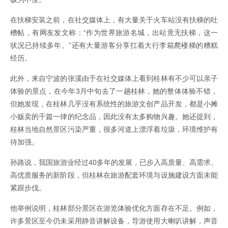
在扶梯安装之前，在社交媒体上，有大量关于火车站没有扶梯的吐
槽帖，有网友发文称：“作为世界旅游名城，出站竟无扶梯，这一
状况已持续多年。”还有大量游客分享扛着大行李箱爬楼梯的糟糕
经历。
此外，来自宁波的张溪由于在社交媒体上看到桂林有不少可以亲子
体验的景点，在今年3月中旬去了一趟桂林，她的整体体验不错，
但她发现，在桂林几乎没有系统性的旅游文创产品开发，都是小摊
小贩卖的千篇一律的纪念品，因此没有太多购物兴趣。她还提到，
桂林当地自然景区污染严重，很多河道上漂浮着垃圾，环境维护有
待加强。
孙路说，我国旅游业经过40多年的发展，已步入高质量、高需求、
高优质服务的新阶段，但桂林在旅游配套环境与设施建设方面未能
紧跟步伐。
他举例说明，桂林部分景区在游览体验优化方面存在不足。例如，
许多景区至今仍未采用静音讲解设备，导游使用大喇叭讲解，声音