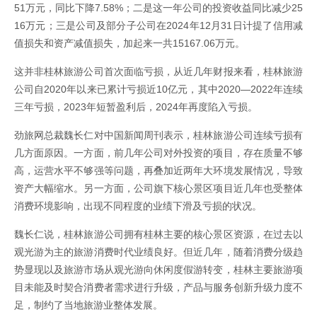
51万元，同比下降7.58%；二是这一年公司的投资收益同比减少25
16万元；三是公司及部分子公司在2024年12月31日计提了信用减
值损失和资产减值损失，加起来一共15167.06万元。
这并非桂林旅游公司首次面临亏损，从近几年财报来看，桂林旅游
公司自2020年以来已累计亏损近10亿元，其中2020—2022年连续
三年亏损，2023年短暂盈利后，2024年再度陷入亏损。
劲旅网总裁魏长仁对中国新闻周刊表示，桂林旅游公司连续亏损有
几方面原因。一方面，前几年公司对外投资的项目，存在质量不够
高，运营水平不够强等问题，再叠加近两年大环境发展情况，导致
资产大幅缩水。另一方面，公司旗下核心景区项目近几年也受整体
消费环境影响，出现不同程度的业绩下滑及亏损的状况。
魏长仁说，桂林旅游公司拥有桂林主要的核心景区资源，在过去以
观光游为主的旅游消费时代业绩良好。但近几年，随着消费分级趋
势显现以及旅游市场从观光游向休闲度假游转变，桂林主要旅游项
目未能及时契合消费者需求进行升级，产品与服务创新升级力度不
足，制约了当地旅游业整体发展。