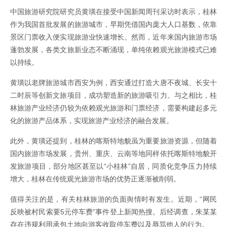
中国旅游研究院研究员黄璜在接受中国新闻周刊采访时表示，桂林
作为我国首批发展的旅游城市，早期凭借国内庞大人口基数，依靠
景区门票收入便实现旅游业快速增长。然而，近年来国内旅游市场
蓬勃发展，各类文旅新业态不断涌现，单纯依赖观光旅游模式已难
以持续。
黄璜以老牌旅游城市西安为例，西安通过打造大唐不夜城、长安十
二时辰等创新文旅项目，成功塑造新的旅游吸引力。与之相比，桂
林旅游产业经济仍较为依赖观光旅游和门票经济，需要构建起多元
化的旅游产品体系，实现旅游产业经济的融合发展。
此外，黄璜还提到，桂林的喀斯特地貌虽为重要旅游资源，但随着
国内旅游市场发展，贵州、重庆、云南等地同样依托喀斯特地貌开
发旅游项目，部分地区甚至以“小桂林”自居，同质化竞争压力持续
增大，桂林在传统观光旅游市场的优势正逐渐被削弱。
值得关注的是，有关桂林旅游的负面舆情时有发生。近期，“网民
反映被村民索要5元停车费”事件登上新闻热搜。后经调查，朱某某
存在违规利用承包土地向游客收取停车费以及辱骂他人的行为。