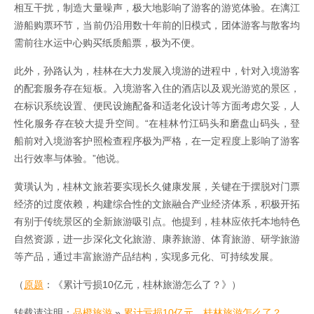
相互干扰，制造大量噪声，极大地影响了游客的游览体验。在漓江
游船购票环节，当前仍沿用数十年前的旧模式，团体游客与散客均
需前往水运中心购买纸质船票，极为不便。
此外，孙路认为，桂林在大力发展入境游的进程中，针对入境游客
的配套服务存在短板。入境游客入住的酒店以及观光游览的景区，
在标识系统设置、便民设施配备和适老化设计等方面考虑欠妥，人
性化服务存在较大提升空间。“在桂林竹江码头和磨盘山码头，登
船前对入境游客护照检查程序极为严格，在一定程度上影响了游客
出行效率与体验。”他说。
黄璜认为，桂林文旅若要实现长久健康发展，关键在于摆脱对门票
经济的过度依赖，构建综合性的文旅融合产业经济体系，积极开拓
有别于传统景区的全新旅游吸引点。他提到，桂林应依托本地特色
自然资源，进一步深化文化旅游、康养旅游、体育旅游、研学旅游
等产品，通过丰富旅游产品结构，实现多元化、可持续发展。
（
原题
：《累计亏损10亿元，桂林旅游怎么了？》）
转载请注明：
品橙旅游
»
累计亏损10亿元，桂林旅游怎么了？