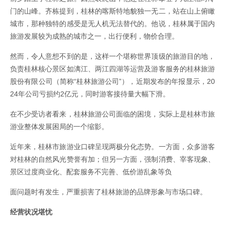
门的山峰。齐栋提到，桂林的喀斯特地貌独一无二，站在山上俯瞰
城市，那种独特的感受是无人机无法替代的。他说，桂林属于国内
旅游发展较为成熟的城市之一，出行便利，物价合理。
然而，令人意想不到的是，这样一个堪称世界顶级的旅游目的地，
负责桂林核心景区如漓江、两江四湖等运营及游客服务的桂林旅游
股份有限公司（简称“桂林旅游公司”），近期发布的年报显示，20
24年公司亏损约2亿元，同时游客接待量大幅下滑。
在不少受访者看来，桂林旅游公司面临的困境，实际上是桂林市旅
游业整体发展困局的一个缩影。
近年来，桂林市旅游业口碑呈现两极分化态势。一方面，众多游客
对桂林的自然风光赞誉有加；但另一方面，强制消费、宰客现象、
景区过度商业化、配套服务不完善、低价游乱象等负
面问题时有发生，严重损害了桂林旅游的品牌形象与市场口碑。
经营状况堪忧