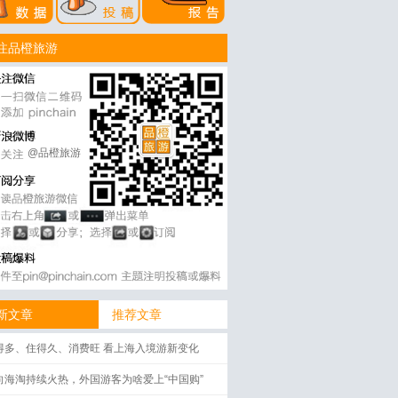
注品橙旅游
@品橙旅游
新文章
推荐文章
得多、住得久、消费旺 看上海入境游新变化
向海淘持续火热，外国游客为啥爱上“中国购”