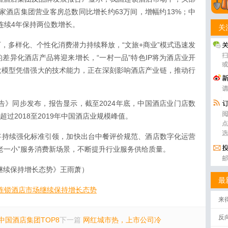
0家酒店集团营业客房总数同比增长约63万间，增幅约13%；中
，连续4年保持两位数增长。
关
，多样化、个性化消费潜力持续释放，“文旅+商业”模式迅速发
差异化酒店产品将迎来增长，“一村一品”特色IP将为酒店业开
大模型凭借强大的技术能力，正在深刻影响酒店产业链，推动行
报告》同步发布，报告显示，截至2024年底，中国酒店业门店数
均超过2018至2019年中国酒店业规模峰值。
将持续强化标准引领，加快出台中餐评价规范、酒店数字化运营
老一小”服务消费新场景，不断提升行业服务供给质量。
场继续保持增长态势》王雨萧）
最
国连锁酒店市场继续保持增长态势
来
反
中国酒店集团TOP8
下一篇
网红城市热，上市公司冷