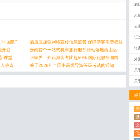
酒
未
云
“
“中国购”
酒店应加强网络宣传信息监管 保障游客消费权益
张
地开庭
云南首个一站式机车旅行服务驿站落地西山区
身新课堂
张家界：外籍游客占比超50% 国际化服务圈粉
外
让人称奇
关于2026年全国中高级导游等级考试的通知
关
关
标
资
携
文
飞