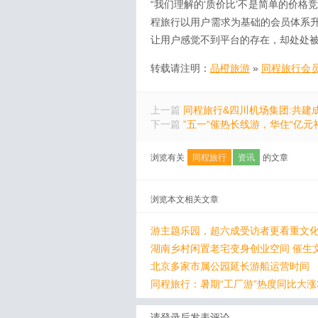
“我们理解的‘质价比’不是简单的价
程旅行以用户需求为基础的会员体系
让用户感觉不到平台的存在，却处处
转载请注明：
品橙旅游
»
同程旅行会
上一篇
同程旅行&四川机场集团:共建
下一篇
”五一“催热长线游，华住“亿元
浏览有关
同程旅行
资讯
的文章
浏览本文相关文章
游主题乐园，超六成受访者更看重文化
湖南乡村闲置老宅变身创业空间 催生
北京多家市属公园延长游船运营时间
同程旅行：暑期“工厂游”热度同比大涨
请登录后发表评论