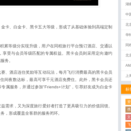
湖
中
北
、金卡、白金卡、黑卡五大等级，形成了从基础体验到高端定制
华
同
费积累等级分实现升级，用户在同程旅行平台预订酒店、交通以
，享受与会员等级匹配的专属权益。黑卡会员则采用定向邀约
北
端服务。
AM
下
战赛、酒店连住奖励等互动玩法，每月飞行消费最高的黑卡会员
上
入住间夜数达标，最高可享千元酒店免费住。此外，黑卡会员还
属服务，并通过参加“Friends+计划”，引荐好友成为白金卡
标
资
权益需求，又为深度旅行爱好者打造了更具吸引力的价值回馈。
携
服务，形成覆盖全客群的服务闭环。
文
飞