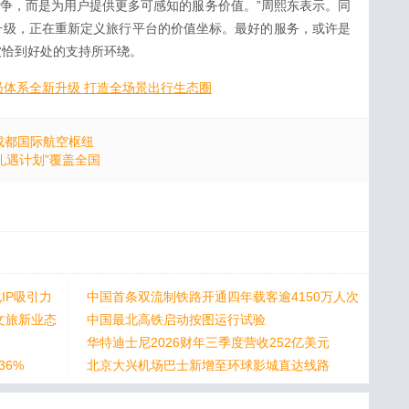
格竞争，而是为用户提供更多可感知的服务价值。”周熙东表示。同
升级，正在重新定义旅行平台的价值坐标。最好的服务，或许是
被恰到好处的支持所环绕。
员体系全新升级 打造全场景出行生态圈
成都国际航空枢纽
礼遇计划”覆盖全国
IP吸引力
中国首条双流制铁路开通四年载客逾4150万人次
文旅新业态
中国最北高铁启动按图运行试验
华特迪士尼2026财年三季度营收252亿美元
36%
北京大兴机场巴士新增至环球影城直达线路