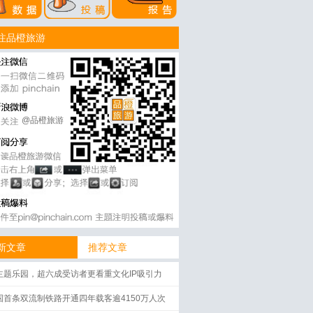
注品橙旅游
@品橙旅游
新文章
推荐文章
主题乐园，超六成受访者更看重文化IP吸引力
国首条双流制铁路开通四年载客逾4150万人次