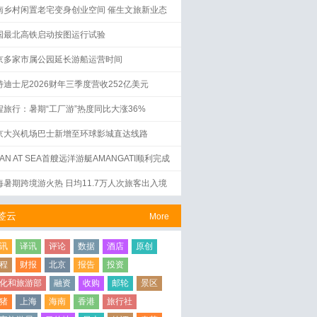
南乡村闲置老宅变身创业空间 催生文旅新业态
国最北高铁启动按图运行试验
京多家市属公园延长游船运营时间
特迪士尼2026财年三季度营收252亿美元
程旅行：暑期“工厂游”热度同比大涨36%
京大兴机场巴士新增至环球影城直达线路
AN AT SEA首艘远洋游艇AMANGATI顺利完成
水仪式
海暑期跨境游火热 日均11.7万人次旅客出入境
签云
More
讯
译讯
评论
数据
酒店
原创
程
财报
北京
报告
投资
化和旅游部
融资
收购
邮轮
景区
猪
上海
海南
香港
旅行社