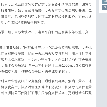
国
务边界，从机票酒店的预订优惠，到旅途中的健康保障、归家后
民
的服务闭环。如，在出行场景中，会员可享受酒店房型升级、免
站贵宾厅、航司积分加赠，还可以定制花式接机服务。而在旅途
推荐，全球紧急救援等健康权益。
景，如，国际出境WiFi、电商平台和商超会员卡等权益，真正
设计服务动线。”同程旅行产品中心高级总监周熙东表示，无忧
在商旅和度假场景，提前一天或当天改变行程时，用户往往需要
店无忧取消权益，只要未办理入住，入住日24点前均可免费取
，黑卡会员每笔订单平台垫付违约金上限1000元，3次权益累
服务等权益机制，使得会员等级不再是冰冷的数字。
行对全产业链资源的深度整合。通过联动机票、酒店、景区、地
通机场贵宾厅、酒店增值服务等上下游资源，将分散的旅行场景
这种资源协同不仅降低了用户的综合旅行成本，更通过精准匹配