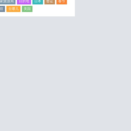
家旅游局
目的地
日本
签证
春节
宿
去哪儿
美国