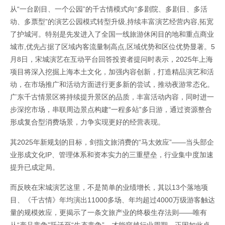
从“一台剧目、一个公园”的千古情模式向“多剧院、多剧目、多活
动、多票型”的演艺公园模式转型升级,持续丰富演艺经营内容,拓宽
了护城河。特别是先发进入了全国一线旅游休闲目的地和重点商业
城市,优先占据了区域内客流量制高点,区域优势和区位优势显著。5
月8日，宋城演艺在互动平台回答投资者提问时表示，2025年上海
项目将深入挖掘上海本土文化，加强内容创新，打造精品演艺和活
动，在市场推广和活动方面进行更多新的尝试，推动夜游常态化。
广东千古情景区将持续提升景区的品质，丰富活动内容，同时进一
步深挖市场，串联周边景点构建“一程多站”多日游，通过资源整合
形成复合型消费场景，力争实现更好的经营表现。
其2025年新规划的目标，剑指文旅消费的“马太效应”——当头部企
业形成文化IP、管理体系和资本实力的三重壁垒，行业集中度加速
提升已成定局。
而反映在宋城演艺这里，不是简单的业绩增长，其以13个落地项
目、《千古情》年均演出11000多场、年均超过4000万级游客触达
量的规模效应，更揭示了一条文旅产业的终极生存法则——唯有
从“产品竞争”跃迁至“生态竞争”，才能穿越行业周期。正因如此卓