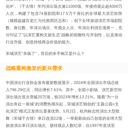
化IP，《
千古情
》年均演出场次逾11000场、年接待观众超4000万
人次，构建了包含74座剧院和17.5万个座位的全球最大演艺矩阵
（规模超越百老汇与伦敦西区总和），创下全球旅游演艺市场剧院
数、座位数、年演出场次、年观众人次、年演出利润五项第一，充
分印证了“以演艺重构文旅生态”战略的前瞻性与开创性，以及推动
行业升级、创造持续商业价值的能力。
宋城演艺“杀疯了”，背后的杀手锏又是什么？
战略重构激发的新兴需求
中国演出行业协会发布最新数据显示，2024年全国演出市场总收
入796.29亿元，同比增长7.61%。其中，全国小剧场、演艺新空间
演出场次首次突破20万场，较2023年增长13.21%。随着“为一台
演出奔赴一座城”的消费热潮兴起，宋城演艺独创的“主题公园+文
化演艺”模式正发挥出显著优势。5月2日，杭州标志性演出大型歌
舞《宋城千古情》单日连演22场，一举刷新由自己创造的全球大型
旅游演出单日演出场次、接待观众人数纪录，自1997年首演至