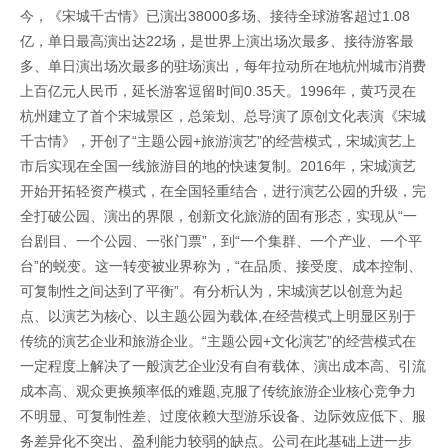
今，《宋城千古情》已演出38000多场、接待全球游客超过1.08
亿，单日最高演出达22场，是世界上演出场次最多、接待游客最
多、单日演出场次最多的驻场演出，每年拉动所在地杭州城市消费
上百亿元人民币，延长游客逗留时间0.35天。1996年，黄巧灵在
杭州建立了首个宋城景区，总策划、总导演了原创文化表演《宋城
千古情》，开创了“主题公园+旅游演艺”的经营模式，宋城演艺上
市后实现在全国一线旅游目的地的快速复制。2016年，宋城演艺
开始开拓轻资产模式，在全国轻重结合，进行演艺公园的升级，完
全打破公园、演出的界限，创新文化旅游的固有形态，实现从“一
台剧目、一个公园、一张门票”，到“一个集群、一个产业、一个平
台”的蜕变。这一转变被业界称为，“在品质、接受度、成本控制、
可复制性之间达到了平衡”。有分析认为，宋城演艺以创意为起
点、以演艺为核心、以主题公园为载体,在经营模式上明显区别于
传统的演艺企业和旅游企业。“主题公园+文化演艺”的经营模式在
一定程度上解决了一般演艺企业没有自有载体、演出成本高、引流
成本高、观众更换频率低的难题,克服了传统旅游企业核心竞争力
不明显、可复制性差、过度依赖大型游乐设备、边际效应低下、服
务差异化不突出、盈利能力较弱的缺点。公司在此基础上进一步