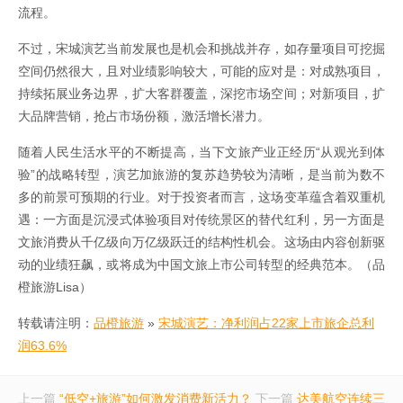
流程。
不过，宋城演艺当前发展也是机会和挑战并存，如存量项目可挖掘
空间仍然很大，且对业绩影响较大，可能的应对是：对成熟项目，
持续拓展业务边界，扩大客群覆盖，深挖市场空间；对新项目，扩
大品牌营销，抢占市场份额，激活增长潜力。
随着人民生活水平的不断提高，当下文旅产业正经历“从观光到体
验”的战略转型，演艺加旅游的复苏趋势较为清晰，是当前为数不
多的前景可预期的行业。对于投资者而言，这场变革蕴含着双重机
遇：一方面是沉浸式体验项目对传统景区的替代红利，另一方面是
文旅消费从千亿级向万亿级跃迁的结构性机会。这场由内容创新驱
动的业绩狂飙，或将成为中国文旅上市公司转型的经典范本。（品
橙旅游Lisa）
转载请注明：
品橙旅游
»
宋城演艺：净利润占22家上市旅企总利
润63.6%
上一篇
“低空+旅游”如何激发消费新活力？
下一篇
达美航空连续三