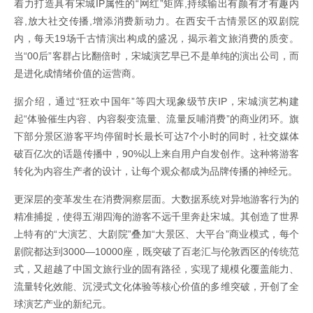
着力打造具有宋城IP属性的“网红”矩阵,持续输出有颜有才有趣内
容,放大社交传播,增添消费新动力。在西安千古情景区的双剧院
内，每天19场千古情演出构成的盛况，揭示着文旅消费的质变。
当“00后”客群占比翻倍时，宋城演艺早已不是单纯的演出公司，而
是进化成情绪价值的运营商。
据介绍，通过“狂欢中国年”等四大现象级节庆IP，宋城演艺构建
起“体验催生内容、内容裂变流量、流量反哺消费”的商业闭环。旗
下部分景区游客平均停留时长最长可达7个小时的同时，社交媒体
破百亿次的话题传播中，90%以上来自用户自发创作。这种将游客
转化为内容生产者的设计，让每个观众都成为品牌传播的神经元。
更深层的变革发生在消费洞察层面。大数据系统对异地游客行为的
精准捕捉，使得五湖四海的游客不远千里奔赴宋城。其创造了世界
上特有的“大演艺、大剧院”叠加“大景区、大平台”商业模式，每个
剧院都达到3000—10000座，既突破了百老汇与伦敦西区的传统范
式，又超越了中国文旅行业的固有路径，实现了规模化覆盖能力‌、‌
流量转化效能、沉浸式文化体验‌等核心价值的多维突破，开创了全
球演艺产业的新纪元。