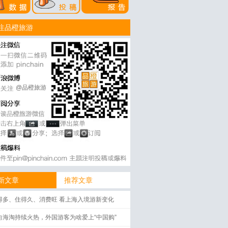
注品橙旅游
@品橙旅游
新文章
推荐文章
得多、住得久、消费旺 看上海入境游新变化
向海淘持续火热，外国游客为啥爱上“中国购”