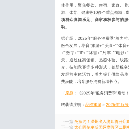
体作用，聚焦餐饮、住宿、家政、养
游、体育、健康等10多个重点领域，
项群众喜闻乐见、商家积极参与的服
动。
据介绍，2025年“服务消费季”着力
融合发展，培育“旅游+”“美食+”“体育+”
+”“数字+”“IP+”“冰雪+”“列车+”“电
景。通过优惠促销、品鉴体验、线路
介、技能竞赛等多种形式，创新服务
发经营主体活力，着力提升供给品质
费潜能，培育服务消费新增长点。
（
原题
：《2025年“服务消费季”启
转载请注明：
品橙旅游
»
2025年“服
上一篇
免预约！温州出入境即将开启
下一篇
太仓阿尔卑斯国际度假区二期