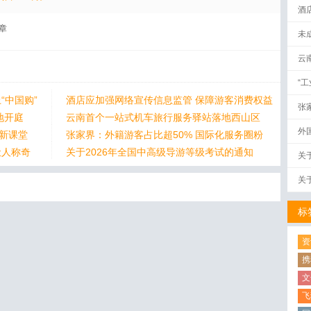
酒
章
未
云
“
“中国购”
酒店应加强网络宣传信息监管 保障游客消费权益
张
地开庭
云南首个一站式机车旅行服务驿站落地西山区
外
身新课堂
张家界：外籍游客占比超50% 国际化服务圈粉
让人称奇
关于2026年全国中高级导游等级考试的通知
关
关
标
资
携
文
飞