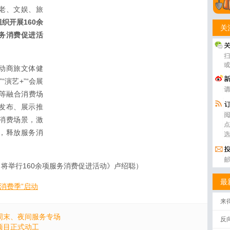
老、文娱、旅
组织开展160余
关
务消费促进活
推动商旅文体健
“演艺+”“会展
影+”等融合消费场
发布、展示推
消费场景，激
，释放服务消
动！将举行160余项服务消费促进活动》卢绍聪）
最
务消费季”启动
来
周末、夜间服务专场
反
项目正式动工