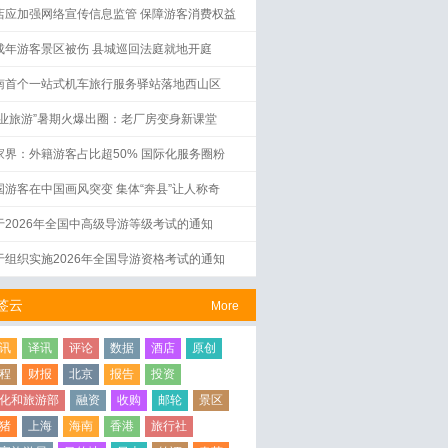
店应加强网络宣传信息监管 保障游客消费权益
成年游客景区被伤 县城巡回法庭就地开庭
南首个一站式机车旅行服务驿站落地西山区
工业旅游”暑期火爆出圈：老厂房变身新课堂
家界：外籍游客占比超50% 国际化服务圈粉
国游客在中国画风突变 集体“奔县”让人称奇
于2026年全国中高级导游等级考试的通知
于组织实施2026年全国导游资格考试的通知
签云
More
讯
译讯
评论
数据
酒店
原创
程
财报
北京
报告
投资
化和旅游部
融资
收购
邮轮
景区
猪
上海
海南
香港
旅行社