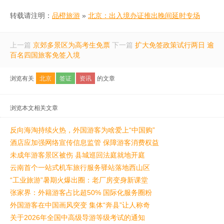
转载请注明：
品橙旅游
»
北京：出入境办证推出晚间延时专场
上一篇
京郊多景区为高考生免票
下一篇
扩大免签政策试行两日 逾
百名四国旅客免签入境
浏览有关
北京
签证
资讯
的文章
浏览本文相关文章
反向海淘持续火热，外国游客为啥爱上“中国购”
酒店应加强网络宣传信息监管 保障游客消费权益
未成年游客景区被伤 县城巡回法庭就地开庭
云南首个一站式机车旅行服务驿站落地西山区
“工业旅游”暑期火爆出圈：老厂房变身新课堂
张家界：外籍游客占比超50% 国际化服务圈粉
外国游客在中国画风突变 集体“奔县”让人称奇
关于2026年全国中高级导游等级考试的通知