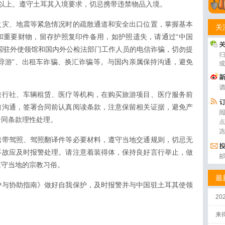
以上。遵守土耳其入境要求，切忌携带违禁物品入境。
火灾、地震等紧急情况时的疏散通道和安全出口位置，掌握基本
关
和重要财物，留存护照复印件备用，如护照遗失，请通过“中国
中国驻外使领馆和国内外公检法部门工作人员的电信诈骗，切勿提
导游”、出租车诈骗、换汇诈骗等。与国内亲属保持沟通，避免
旅行社、车辆租赁、医疗等机构，在购买旅游项目、医疗服务前
前沟通，签署合同前认真阅读条款，注意保留相关证据，避免产
合同条款理性处理。
携带驾照、驾照翻译件等必要材料，遵守当地交通规则，切忌无
事故应及时报警处理。请注意着装得体，保持良好言行举止，做
遵守当地的宗教习俗。
最
护与协助指南》做好自我保护，及时报警并与中国驻土耳其使领
2
来