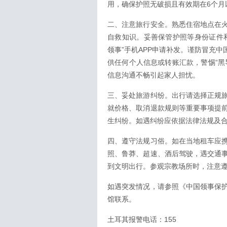
用，确保护照无破损且有效期在6个月
二、注意旅行安全。熟悉住宿地点在
自救知识。妥善保管护照等身份证件
领事”手机APP申请补发。谨防冒充
供任何个人信息或转账汇款，警惕“黑
信息沟通不畅引起家人担忧。
三、妥处旅游纠纷。出行请选择正规
就价格、取消退款规则等重要事项提
生纠纷。如遇纠纷应依据法律法规及
四、遵守法规习俗。如在当地租车应
照、鲁莽、超速、酒后驾驶，遇交通
到文明出行。参观宗教场所时，注意
如遇突发情况，请参照《中国领事保
馆联系。
土耳其报警电话：155