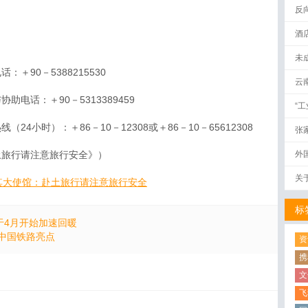
反
酒
未
＋90－5388215530
云
电话：＋90－5313389459
“
4小时）：＋86－10－12308或＋86－10－65612308
张
土旅行请注意旅行安全》）
外
关
其大使馆：赴土旅行请注意旅行安全
标
于4月开始加速回暖
5中国铁路亮点
资
携
文
飞