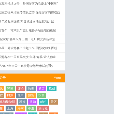
向海淘持续火热，外国游客为啥爱上“中国购”
店应加强网络宣传信息监管 保障游客消费权益
成年游客景区被伤 县城巡回法庭就地开庭
南首个一站式机车旅行服务驿站落地西山区
工业旅游”暑期火爆出圈：老厂房变身新课堂
家界：外籍游客占比超50% 国际化服务圈粉
国游客在中国画风突变 集体“奔县”让人称奇
于2026年全国中高级导游等级考试的通知
签云
More
讯
译讯
评论
数据
酒店
原创
程
财报
北京
报告
投资
化和旅游部
融资
收购
邮轮
景区
猪
上海
海南
香港
旅行社