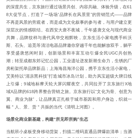
的深度共生，京东旅行通过场景共创、内容共融、体验升级，在61
8大促节点，打造了一场场“品牌长在风景里”的营销范式——品牌
不再是风景的旁观者，而是成为文化叙事的参与者，与用户建立更
深层次的情感联结。在西安大唐不夜城，千年盛唐文化与现代商业
共舞，品牌纹样与唐代风华交相辉映，京东生活小家电携手科沃
斯、石头、追觅等清洁电器品牌邀你穿越千年也能解放双手，躺平
享受盛唐悠闲时刻，创新场景和丰富互动引爆全民UGC共创热
潮；转至成都东郊记忆公园，工业遗址迸发新潮生命力，生锈的厂
房桁架托举品牌新品；上海海昌海洋公园，携手京东生活小家电，
艾美特以“清凉黑科技”打造城市冰岛计划，助力风宝超级大牌日线
上引爆；9城地标摩天轮大屏闪耀夜空，共同拉开了京东旅行X地
域X品牌的618跨界整合营销之旅。京东旅行以“文化为骨、创意为
翼、商业为脉”，让品牌真正扎根于城市基因和用户身边，织就一
幅＂人、景、货＂共振的当代《清明上河图》。
场景化商业新基建，构建“所见即所购”生态
当航班小桌板变身移动货架，扫描二维码直通品牌爆款清单；当酒