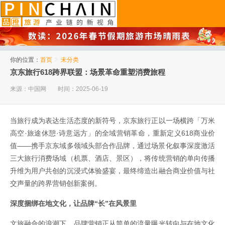
品橙旅游
你的位置：
首页
>
未分类
京东旅行618跨界联盟：场景革命重塑消费旅程
来源：中国网
时间：2025-06-19
当旅行成为表达生活态度的新符号，京东旅行正以一场横跨「万米
高空·旅途休憩·诗意远方」的全域营销革命，重新定义618商业价
值——携手京东域多领域头部合作品牌，通过场景化叙事深度激活
三大旅行消费场域（机票、酒店、景区），将传统营销的单向传播
升维为用户共创的沉浸式体验盛宴，最终缔造出融合商业价值与社
交声量的跨界营销创新案例。
深度捆绑在地文化，让品牌“长”在风景里
文旅融合的浪潮下，品牌营销正从简单的流量曝光转向与在地文化