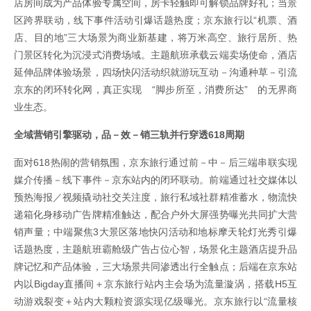
店房间成为产品体验专属空间，房卡轻触即可解锁品牌好礼；当景
区跨界联动，线下事件活动引爆话题热度；京东旅行以“机票、酒
店、目的地”三大场景为商业新基建，将万米高空、旅行居所、热
门景区转化为沉浸式消费场域。主题航班承载云端卖场使命，酒店
延伸品牌体验场景，四场快闪活动织就游玩互动－沟通种草－引流
京东的闭环转化网，真正实现 “脚步所至，消费所达” 的无界商
业生态。
全域营销引擎驱动，品－效－销三轨并行穿透618周期
面对618热闹的营销氛围，京东旅行通过前－中－后三端串联实现
媒介传播－线下事件－京东站内的闭环联动。前端通过社交媒体以
预热海报／视频撬动社交关注度，旅行私域社群精准蓄水，物流快
递箱化身移动广告牌精准触达，配合户外大屏强势曝光共同扩大营
销声量；中端聚焦3大景区落地快闪活动和地标摩天轮灯光秀引爆
话题热度，主题航班霸舱级广告占位心智，场景化主题酒店提升品
牌记忆和产品体验，三大场景共同渗透出行全触点；后端在京东站
内以Bigday直播间＋京东旅行站内主会场为流量漩涡，搭载H5互
动游戏裂变＋站内大颗粒资源实现亿级曝光。京东旅行以“流量核