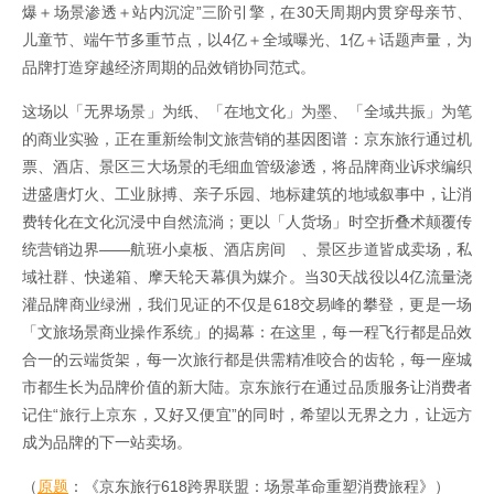
爆＋场景渗透＋站内沉淀”三阶引擎，在30天周期内贯穿母亲节、
儿童节、端午节多重节点，以4亿＋全域曝光、1亿＋话题声量，为
品牌打造穿越经济周期的品效销协同范式。
这场以「无界场景」为纸、「在地文化」为墨、「全域共振」为笔
的商业实验，正在重新绘制文旅营销的基因图谱：京东旅行通过机
票、酒店、景区三大场景的毛细血管级渗透，将品牌商业诉求编织
进盛唐灯火、工业脉搏、亲子乐园、地标建筑的地域叙事中，让消
费转化在文化沉浸中自然流淌；更以「人货场」时空折叠术颠覆传
统营销边界——航班小桌板、酒店房间 、景区步道皆成卖场，私
域社群、快递箱、摩天轮天幕俱为媒介。当30天战役以4亿流量浇
灌品牌商业绿洲，我们见证的不仅是618交易峰的攀登，更是一场
「文旅场景商业操作系统」的揭幕：在这里，每一程飞行都是品效
合一的云端货架，每一次旅行都是供需精准咬合的齿轮，每一座城
市都生长为品牌价值的新大陆。京东旅行在通过品质服务让消费者
记住“旅行上京东，又好又便宜”的同时，希望以无界之力，让远方
成为品牌的下一站卖场。
（
原题
：《京东旅行618跨界联盟：场景革命重塑消费旅程》）