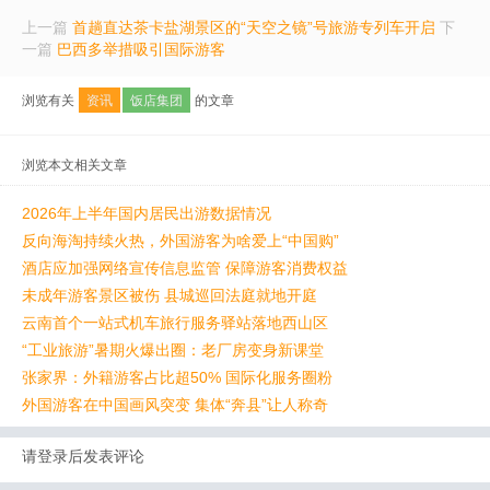
上一篇
首趟直达茶卡盐湖景区的“天空之镜”号旅游专列车开启
下
一篇
巴西多举措吸引国际游客
浏览有关
资讯
饭店集团
的文章
浏览本文相关文章
2026年上半年国内居民出游数据情况
反向海淘持续火热，外国游客为啥爱上“中国购”
酒店应加强网络宣传信息监管 保障游客消费权益
未成年游客景区被伤 县城巡回法庭就地开庭
云南首个一站式机车旅行服务驿站落地西山区
“工业旅游”暑期火爆出圈：老厂房变身新课堂
张家界：外籍游客占比超50% 国际化服务圈粉
外国游客在中国画风突变 集体“奔县”让人称奇
请登录后发表评论