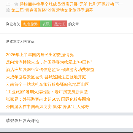
上一篇
碧旅阁林携手全球成员酒店开展”无塑七月”环保行动
下一
篇
第二届“青春漠漠搭”沙漠营地文化旅游季启幕
浏览有关
红色旅游
资讯
黑龙江
的文章
浏览本文相关文章
2026年上半年国内居民出游数据情况
反向海淘持续火热，外国游客为啥爱上“中国购”
酒店应加强网络宣传信息监管 保障游客消费权益
未成年游客景区被伤 县城巡回法庭就地开庭
云南首个一站式机车旅行服务驿站落地西山区
“工业旅游”暑期火爆出圈：老厂房变身新课堂
张家界：外籍游客占比超50% 国际化服务圈粉
外国游客在中国画风突变 集体“奔县”让人称奇
请登录后发表评论