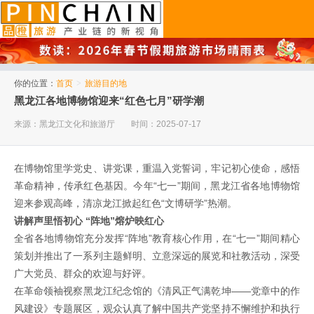
品橙旅游
你的位置：
首页
>
旅游目的地
黑龙江各地博物馆迎来“红色七月”研学潮
来源：黑龙江文化和旅游厅
时间：2025-07-17
在博物馆里学党史、讲党课，重温入党誓词，牢记初心使命，感悟
革命精神，传承红色基因。今年“七一”期间，黑龙江省各地博物馆
迎来参观高峰，清凉龙江掀起红色“文博研学”热潮。
讲解声里悟初心 “阵地”熔炉映红心
全省各地博物馆充分发挥“阵地”教育核心作用，在“七一”期间精心
策划并推出了一系列主题鲜明、立意深远的展览和社教活动，深受
广大党员、群众的欢迎与好评。
在革命领袖视察黑龙江纪念馆的《清风正气满乾坤——党章中的作
风建设》专题展区，观众认真了解中国共产党坚持不懈维护和执行