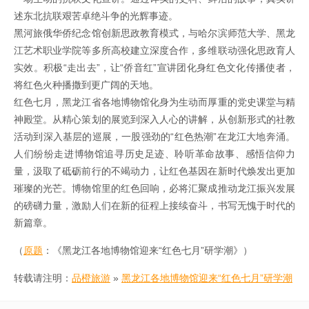
述东北抗联艰苦卓绝斗争的光辉事迹。
黑河旅俄华侨纪念馆创新思政教育模式，与哈尔滨师范大学、黑龙
江艺术职业学院等多所高校建立深度合作，多维联动强化思政育人
实效。积极“走出去”，让“侨音红”宣讲团化身红色文化传播使者，
将红色火种播撒到更广阔的天地。
红色七月，黑龙江省各地博物馆化身为生动而厚重的党史课堂与精
神殿堂。从精心策划的展览到深入人心的讲解，从创新形式的社教
活动到深入基层的巡展，一股强劲的“红色热潮”在龙江大地奔涌。
人们纷纷走进博物馆追寻历史足迹、聆听革命故事、感悟信仰力
量，汲取了砥砺前行的不竭动力，让红色基因在新时代焕发出更加
璀璨的光芒。博物馆里的红色回响，必将汇聚成推动龙江振兴发展
的磅礴力量，激励人们在新的征程上接续奋斗，书写无愧于时代的
新篇章。
（
原题
：《黑龙江各地博物馆迎来“红色七月”研学潮》）
转载请注明：
品橙旅游
»
黑龙江各地博物馆迎来“红色七月”研学潮