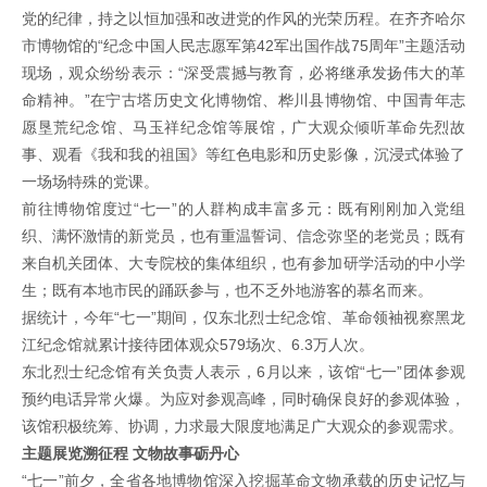
党的纪律，持之以恒加强和改进党的作风的光荣历程。在齐齐哈尔
市博物馆的“纪念中国人民志愿军第42军出国作战75周年”主题活动
现场，观众纷纷表示：“深受震撼与教育，必将继承发扬伟大的革
命精神。”在宁古塔历史文化博物馆、桦川县博物馆、中国青年志
愿垦荒纪念馆、马玉祥纪念馆等展馆，广大观众倾听革命先烈故
事、观看《我和我的祖国》等红色电影和历史影像，沉浸式体验了
一场场特殊的党课。
前往博物馆度过“七一”的人群构成丰富多元：既有刚刚加入党组
织、满怀激情的新党员，也有重温誓词、信念弥坚的老党员；既有
来自机关团体、大专院校的集体组织，也有参加研学活动的中小学
生；既有本地市民的踊跃参与，也不乏外地游客的慕名而来。
据统计，今年“七一”期间，仅东北烈士纪念馆、革命领袖视察黑龙
江纪念馆就累计接待团体观众579场次、6.3万人次。
东北烈士纪念馆有关负责人表示，6月以来，该馆“七一”团体参观
预约电话异常火爆。为应对参观高峰，同时确保良好的参观体验，
该馆积极统筹、协调，力求最大限度地满足广大观众的参观需求。
主题展览溯征程 文物故事砺丹心
“七一”前夕，全省各地博物馆深入挖掘革命文物承载的历史记忆与