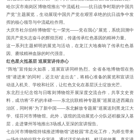
哈尔滨市南岗区博物馆推出“中流砥柱——抗日战争时期的中国共
产党”主题展览，生动展现中国共产党在艰苦卓绝的抗日战争中发
挥的核心领导与中流砥柱作用。
大庆市杜尔伯特博物馆“七一荣光——党在我心”展览，系统回溯中
国共产党矢志奋斗的辉煌历程，传递传承红色基因的精神力量。
这一系列主题鲜明的展览与活动，在龙江大地奏响了传承红色基
因、赓续精神血脉的时代强音。
红色星火抵基层 巡展宣讲传赤心
“阵地”宣传如火如荼，巡展宣讲同样热烈。全省各地博物馆在热
情“请进来”的同时，还主动“走出去”，将精心准备的展览和宣讲活
动送入机关、学校和社区，让红色文化在基层沃土绽放光芒。
东北烈士纪念馆与日喀则博物馆开展深度交流合作，共享文史资
料，成功将“不朽的丰碑——东北抗联精神专题展”巡展送进西藏自
治区，同时将“为了新中国——东北解放专题展”巡展送到黑龙江大
学、绥芬河市博物馆。此外，该馆的流动展览小分队还积极深入基
层，走进肇州等地推出3场感人至深的宣讲报告。
七台河市博物馆持续推进博物馆“进校园”常态化工作，为师生带来
一场生动的抗联文化宣讲。通过详实的史料、鲜活的故事，真实讲