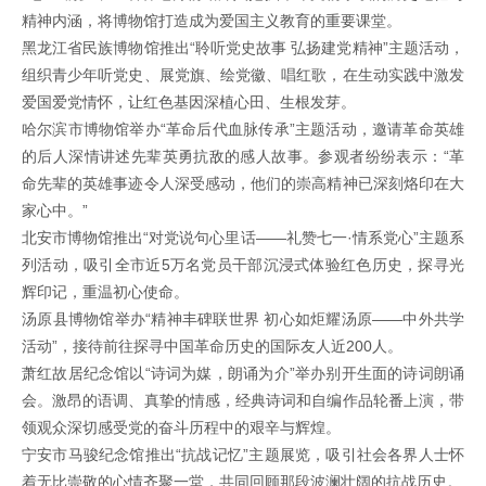
精神内涵，将博物馆打造成为爱国主义教育的重要课堂。
黑龙江省民族博物馆推出“聆听党史故事 弘扬建党精神”主题活动，
组织青少年听党史、展党旗、绘党徽、唱红歌，在生动实践中激发
爱国爱党情怀，让红色基因深植心田、生根发芽。
哈尔滨市博物馆举办“革命后代血脉传承”主题活动，邀请革命英雄
的后人深情讲述先辈英勇抗敌的感人故事。参观者纷纷表示：“革
命先辈的英雄事迹令人深受感动，他们的崇高精神已深刻烙印在大
家心中。”
北安市博物馆推出“对党说句心里话——礼赞七一·情系党心”主题系
列活动，吸引全市近5万名党员干部沉浸式体验红色历史，探寻光
辉印记，重温初心使命。
汤原县博物馆举办“精神丰碑联世界 初心如炬耀汤原——中外共学
活动”，接待前往探寻中国革命历史的国际友人近200人。
萧红故居纪念馆以“诗词为媒，朗诵为介”举办别开生面的诗词朗诵
会。激昂的语调、真挚的情感，经典诗词和自编作品轮番上演，带
领观众深切感受党的奋斗历程中的艰辛与辉煌。
宁安市马骏纪念馆推出“抗战记忆”主题展览，吸引社会各界人士怀
着无比崇敬的心情齐聚一堂，共同回顾那段波澜壮阔的抗战历史。