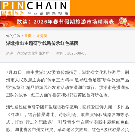
品橙旅游
你的位置：
首页
>
未分类
湖北推出主题研学线路传承红色基因
来源：湖北省文化和旅游厅
时间：2025-08-05
7月31日，由中共湖北省委宣传部指导，湖北省文化和旅游厅、荆
州市人民政府主办的“传承三大精神 追寻红色足迹”研学旅游产品
暨“赤黄红”精品旅游线路发布活动在洪湖市举行。洪湖市是洪湖赤
卫队的故乡、红二方面军摇篮和湘鄂西苏区首府所在地。
活动通过红色研学团师生现场教学互动，回顾爱国诗人闻一多作品
《红烛》，结合情景讲述、诗歌朗诵、歌曲演绎和线路发布等形
式，打造“行走的思政课”，引导青少年在研学实践中赓续红色血
脉。湖北省各市州文旅局、革命老区文旅局、红色A级旅游景区负