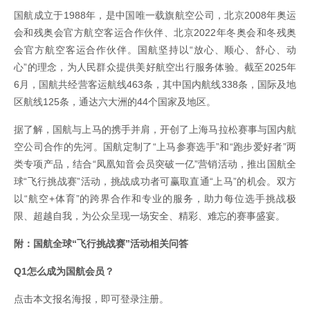
国航成立于1988年，是中国唯一载旗航空公司，北京2008年奥运
会和残奥会官方航空客运合作伙伴、北京2022年冬奥会和冬残奥
会官方航空客运合作伙伴。国航坚持以“放心、顺心、舒心、动
心”的理念，为人民群众提供美好航空出行服务体验。截至2025年
6月，国航共经营客运航线463条，其中国内航线338条，国际及地
区航线125条，通达六大洲的44个国家及地区。
据了解，国航与上马的携手并肩，开创了上海马拉松赛事与国内航
空公司合作的先河。国航定制了“上马参赛选手”和“跑步爱好者”两
类专项产品，结合“凤凰知音会员突破一亿”营销活动，推出国航全
球“飞行挑战赛”活动，挑战成功者可赢取直通“上马”的机会。双方
以“航空+体育”的跨界合作和专业的服务，助力每位选手挑战极
限、超越自我，为公众呈现一场安全、精彩、难忘的赛事盛宴。
附：国航全球“飞行挑战赛”活动相关问答
Q1怎么成为国航会员？
点击本文报名海报，即可登录注册。