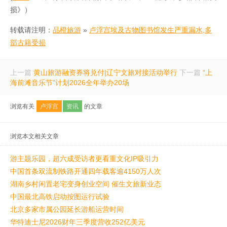
损》）
转载请注明：
品橙旅游
»
卢浮宫埃及古物图书馆发生严重漏水,多
部古籍受损
上一篇
黄山旅游融资券将兑付|辽宁文旅对接活动举行
下一篇
“上
海前滩音乐节”计划2026全年举办20场
浏览有关
卢浮宫
资讯
的文章
浏览本文相关文章
游主题乐园，超六成受访者更看重文化IP吸引力
中国首条双流制铁路开通四年载客逾4150万人次
湖南乡村闲置老宅变身创业空间 催生文旅新业态
中国最北高铁启动按图运行试验
北京多家市属公园延长游船运营时间
华特迪士尼2026财年三季度营收252亿美元