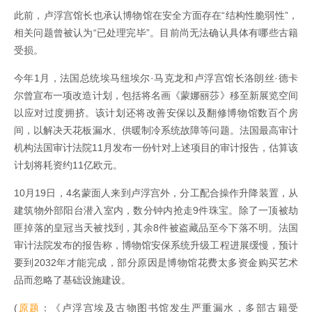
此前，卢浮宫馆长也承认博物馆在安全方面存在“结构性脆弱性”，
相关问题曾被认为“已处理完毕”。目前尚无法确认具体有哪些古籍
受损。
今年1月，法国总统埃马纽埃尔·马克龙和卢浮宫馆长洛朗丝·德卡
尔曾宣布一项改造计划，包括将名画《蒙娜丽莎》移至新展览空间
以应对过度拥挤。该计划还将改善安保以及翻修博物馆数百个房
间，以解决天花板漏水、供暖制冷系统故障等问题。法国最高审计
机构法国审计法院11月发布一份针对上述项目的审计报告，估算该
计划将耗资约11亿欧元。
10月19日，4名蒙面人来到卢浮宫外，分工配合操作升降装置，从
建筑物外部阳台潜入室内，数分钟内抢走9件珠宝。除了一顶被劫
匪掉落的皇冠当天被找到，其余8件被盗藏品至今下落不明。法国
审计法院发布的报告称，博物馆安保系统升级工程进展缓慢，预计
要到2032年才能完成，部分原因是博物馆花费太多资金购买艺术
品而忽略了基础设施建设。
(
原题
：《卢浮宫埃及古物图书馆发生严重漏水，多部古籍受