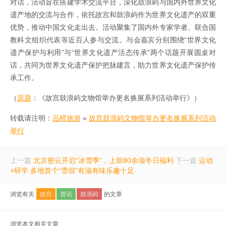
对话，活动旨在搭建学术交流平台，深化鼓浪屿与国内外世界文化
遗产地的交流与合作，依托故宫和鼓浪屿作为世界文化遗产的双重
优势，推动中国文化走出去。活动聚集了国内外专家学者、联合国
教科文组织代表等近百人参与交流。与会嘉宾分别围绕“世界文化
遗产保护与利用”与“世界文化遗产活态传承”两个话题开展圆桌对
话，共同为世界文化遗产保护把脉建言，助力世界文化遗产保护传
承工作。
（
原题
：《故宫鼓浪屿文物馆举办更名换展系列活动举行》）
转载请注明：
品橙旅游
»
故宫鼓浪屿文物馆举办更名换展系列活动
举行
上一篇
北京密云开启“冰雪季”，上新80余项冬日福利
下一篇
运动
+研学 多地首个“雪假”有滋有味乐趣十足
浏览有关
故宫
资讯
鼓浪屿
的文章
浏览本文相关文章