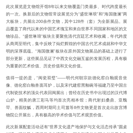
此次展览是文物馆开馆8年以来文物覆盖门类最多、时代跨度最长
的一次。换新后的文物馆常设展览分为“盛世琳琅”和“海国微澜”两
大板块，共展出200余件文物，其中128件（套）为全新展品。展
品覆盖了商代以来的中国艺术瑰宝和来自世界不同国家和地区的文
物珍品。“盛世琳琅”板块主要聚焦清代宫廷艺术和收藏，年代跨度
从商周至明代，集中反映了灿烂辉煌的中国古代艺术成就和中华文
明的深厚底蕴。“海国微澜”板块在原外国文物展品的基础上进行了
部分更新，这些展品见证了中西文化交融互鉴的发展历程，具有极
为重要的艺术价值、历史价值和文化价值。
值得一提的是，“闽瓷双璧”——明代何朝宗款德化窑白釉观音坐
像、德化窑白釉兽面耳炉，以及宋代建窑黑釉碗等福建乃至中国古
代制瓷技术的顶尖代表回闽展出；曾经在历史书中出现过的汉代博
山炉，精美的唐三彩马等均首次亮相本馆；商代射妇桑鼎、亚醜
斝、兽面纹觚，西周时期司土司簋等8件文物更是首次走出故宫博
物院公开展出，具有极高的学术价值与艺术观赏价值。
此次新展配套活动还有“世界文化遗产地保护与文化活态传承”圆桌