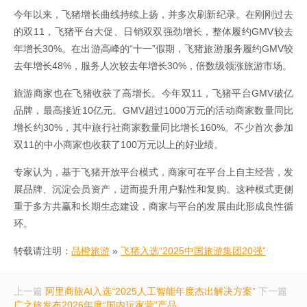
今年以来，飞猪增长曲线持续上扬，并多次刷新纪录。在刚刚过去
的双11，飞猪平台大促、日销双双强劲增长，整体履约GMV较去
年增长30%。在出游高峰的“十一”假期，飞猪旅游服务履约GMV较
去年增长48%，服务人次较去年增长30%，倍数级领涨旅游市场。
旅游商家也在飞猪收获了高增长。今年双11，飞猪平台GMV破亿
品牌，最高接近10亿元。GMV超过1000万元的活动商家数量同比
增长约30%，其中旅行社商家数量同比增长160%。不少首次参加
双11的中小商家也收获了100万元以上的好业绩。
专家认为，基于飞猪开放平台模式，商家可在平台上自主经营，发
展品牌、沉淀会员资产，进而提升用户黏性和复购。这种模式更侧
重于多方共赢和长期生态建设，商家与平台的发展由此形成良性循
环。
转载请注明：
品橙旅游
»
飞猪入选“2025中国旅游集团20强”
上一篇
阿里商旅AI入选“2025人工智能年度杰出解决方案”
下一篇
广之旅发布2026年度“国内玩家营”产品