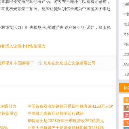
鳕鱼和巴伦支海的其他海产品。游客在当地还可以观看冰瀑布，
湖
并在北极光背景下拍照。这些让捷里别尔卡成为中国游客冬季赴
中
北
村恢复活力》叶夫根尼·别尔谢涅夫 达利娅·伊万诺娃，柳玉鹏
华
同
游客涌入让俄小村恢复活力
北
程序吸引中国游客
下一篇
京东在北京成立文旅发展公司
AM
下
上
标
资
IP吸引力
中国首条双流制铁路开通四年载客逾4150万人次
携
文旅新业态
中国最北高铁启动按图运行试验
文
华特迪士尼2026财年三季度营收252亿美元
飞
36%
北京大兴机场巴士新增至环球影城直达线路