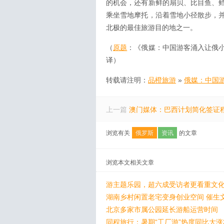
的机会，还有新鲜的扇贝、比目鱼、
乘坐雪地摩托，沿着雪地小径散步，
北极的最佳旅游目的地之一。
（
原题
：《俄媒：中国游客涌入让俄小
译）
转载请注明：
品橙旅游
»
俄媒：中国
上一篇
澳门媒体：巴西计划简化签证
浏览有关
俄罗斯
资讯
的文章
浏览本文相关文章
游主题乐园，超六成受访者更看重文化
湖南乡村闲置老宅变身创业空间 催生
北京多家市属公园延长游船运营时间
同程旅行：暑期“工厂游”热度同比大涨