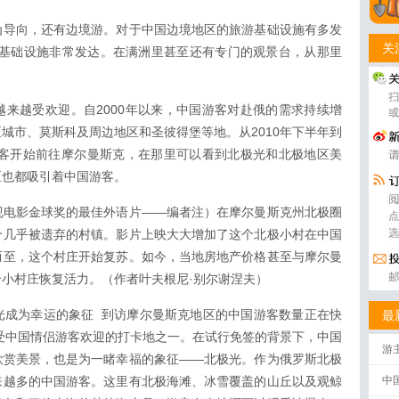
为导向，还有边境游。对于中国边境地区的旅游基础设施有多发
关
游基础设施非常发达。在满洲里甚至还有专门的观景台，从那里
来越受欢迎。自2000年以来，中国游客对赴俄的需求持续增
城市、莫斯科及周边地区和圣彼得堡等地。从2010年下半年到
游客开始前往摩尔曼斯克，在那里可以看到北极光和北极地区美
区也都吸引着中国游客。
视电影金球奖的最佳外语片——编者注）在摩尔曼斯克州北极圈
个几乎被遗弃的村镇。影片上映大大增加了这个北极小村在中国
而至，这个村庄开始复苏。如今，当地房地产价格甚至与摩尔曼
小村庄恢复活力。（作者叶夫根尼·别尔谢涅夫）
光成为幸运的象征 到访摩尔曼斯克地区的中国游客数量正在快
最
最受中国情侣游客欢迎的打卡地之一。在试行免签的背景下，中国
游
欣赏美景，也是为一睹幸福的象征——北极光。作为俄罗斯北极
来越多的中国游客。这里有北极海滩、冰雪覆盖的山丘以及观鲸
中