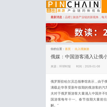
订阅
最新消息：
品橙 | 旅游产业链的新视角，每
品橙旅游
你的位置：
首页
>
出入境旅游
俄媒：中国游客涌入让俄
来源：环球时报
时间：2026-01-08
俄罗斯驻哈尔滨总领事馆表示，由于
满载赴华享受新年假期的俄游客的汽
夫对于俄罗斯游客大量涌入中国并不
国游客每年十一、春节假期大量前
解。”