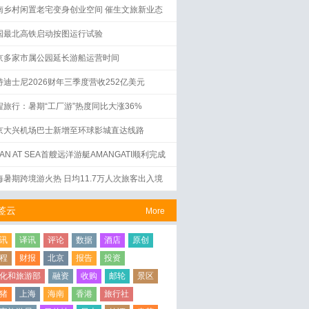
南乡村闲置老宅变身创业空间 催生文旅新业态
国最北高铁启动按图运行试验
京多家市属公园延长游船运营时间
特迪士尼2026财年三季度营收252亿美元
程旅行：暑期“工厂游”热度同比大涨36%
京大兴机场巴士新增至环球影城直达线路
AN AT SEA首艘远洋游艇AMANGATI顺利完成
水仪式
海暑期跨境游火热 日均11.7万人次旅客出入境
签云
More
讯
译讯
评论
数据
酒店
原创
程
财报
北京
报告
投资
化和旅游部
融资
收购
邮轮
景区
猪
上海
海南
香港
旅行社