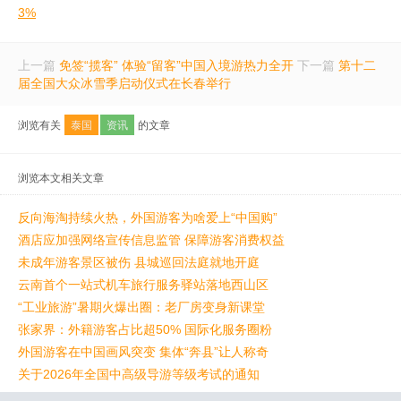
3%
上一篇
免签“揽客” 体验“留客”中国入境游热力全开
下一篇
第十二
届全国大众冰雪季启动仪式在长春举行
浏览有关
泰国
资讯
的文章
浏览本文相关文章
反向海淘持续火热，外国游客为啥爱上“中国购”
酒店应加强网络宣传信息监管 保障游客消费权益
未成年游客景区被伤 县城巡回法庭就地开庭
云南首个一站式机车旅行服务驿站落地西山区
“工业旅游”暑期火爆出圈：老厂房变身新课堂
张家界：外籍游客占比超50% 国际化服务圈粉
外国游客在中国画风突变 集体“奔县”让人称奇
关于2026年全国中高级导游等级考试的通知