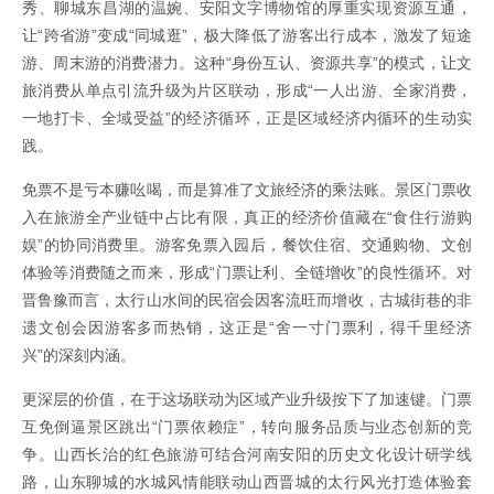
秀、聊城东昌湖的温婉、安阳文字博物馆的厚重实现资源互通，
让“跨省游”变成“同城逛”，极大降低了游客出行成本，激发了短途
游、周末游的消费潜力。这种“身份互认、资源共享”的模式，让文
旅消费从单点引流升级为片区联动，形成“一人出游、全家消费，
一地打卡、全域受益”的经济循环，正是区域经济内循环的生动实
践。
免票不是亏本赚吆喝，而是算准了文旅经济的乘法账。景区门票收
入在旅游全产业链中占比有限，真正的经济价值藏在“食住行游购
娱”的协同消费里。游客免票入园后，餐饮住宿、交通购物、文创
体验等消费随之而来，形成“门票让利、全链增收”的良性循环。对
晋鲁豫而言，太行山水间的民宿会因客流旺而增收，古城街巷的非
遗文创会因游客多而热销，这正是“舍一寸门票利，得千里经济
兴”的深刻内涵。
更深层的价值，在于这场联动为区域产业升级按下了加速键。门票
互免倒逼景区跳出“门票依赖症”，转向服务品质与业态创新的竞
争。山西长治的红色旅游可结合河南安阳的历史文化设计研学线
路，山东聊城的水城风情能联动山西晋城的太行风光打造体验套