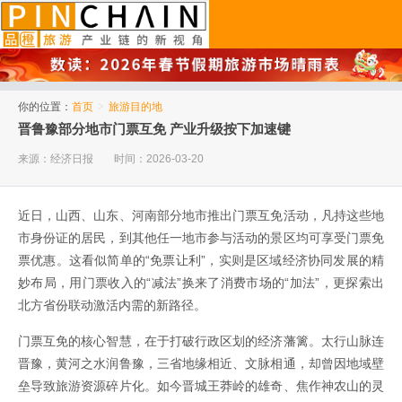
品橙旅游
你的位置：
首页
>
旅游目的地
晋鲁豫部分地市门票互免 产业升级按下加速键
来源：经济日报
时间：2026-03-20
近日，山西、山东、河南部分地市推出门票互免活动，凡持这些地
市身份证的居民，到其他任一地市参与活动的景区均可享受门票免
票优惠。这看似简单的“免票让利”，实则是区域经济协同发展的精
妙布局，用门票收入的“减法”换来了消费市场的“加法”，更探索出
北方省份联动激活内需的新路径。
门票互免的核心智慧，在于打破行政区划的经济藩篱。太行山脉连
晋豫，黄河之水润鲁豫，三省地缘相近、文脉相通，却曾因地域壁
垒导致旅游资源碎片化。如今晋城王莽岭的雄奇、焦作神农山的灵