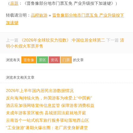
（
原题
：《晋鲁豫部分地市门票互免 产业升级按下加速键》）
转载请注明：
品橙旅游
»
晋鲁豫部分地市门票互免 产业升级按下
加速键
上一篇
《2026年全球软实力指数》:中国位居全球第二
下一篇
清
明小长假火车票开售
浏览有关
晋鲁豫
景区
资讯
门票
的文章
浏览本文相关文章
2026年上半年国内居民出游数据情况
反向海淘持续火热，外国游客为啥爱上“中国购”
酒店应加强网络宣传信息监管 保障游客消费权益
未成年游客景区被伤 县城巡回法庭就地开庭
云南首个一站式机车旅行服务驿站落地西山区
“工业旅游”暑期火爆出圈：老厂房变身新课堂