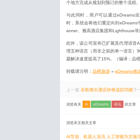
个地方完成从规划到预订的整个流程
与此同时，用户可以通过eDreams
时，系统会将他们重定向到eDreams平台。在
anner、雅高酒店集团和Lighthou
此外，该公司宣布已扩展其代理语音A
理五种语言（而非之前的单一语言）9
题解决速度提高了15%。（编译：品橙旅
转载请注明：
品橙旅游
»
eDreams
上一篇
谷歌推出酒店价格追踪功能
下
浏览有关
AI
eDreams
译讯
的文章
浏览本文相关文章
AI导游、机器人演员 人工智能为文旅