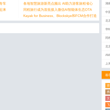
的专车
各地智慧旅游新亮点频出 AI助力游客旅程省心
湖
活起来
同程旅行成为首批接入微信AI智能体生态OTA
中
Kayak for Business、Blockskye和FCM合作打造
全球商务旅行平台
北
华
同
北
AM
下
上
标
资
携
文
飞