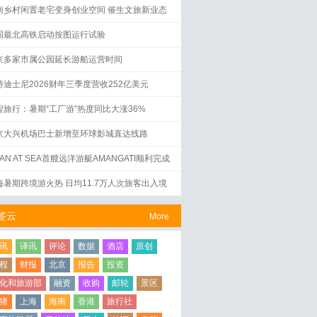
南乡村闲置老宅变身创业空间 催生文旅新业态
国最北高铁启动按图运行试验
京多家市属公园延长游船运营时间
特迪士尼2026财年三季度营收252亿美元
程旅行：暑期“工厂游”热度同比大涨36%
京大兴机场巴士新增至环球影城直达线路
AN AT SEA首艘远洋游艇AMANGATI顺利完成
水仪式
海暑期跨境游火热 日均11.7万人次旅客出入境
签云
More
讯
译讯
评论
数据
酒店
原创
程
财报
北京
报告
投资
化和旅游部
融资
收购
邮轮
景区
猪
上海
海南
香港
旅行社