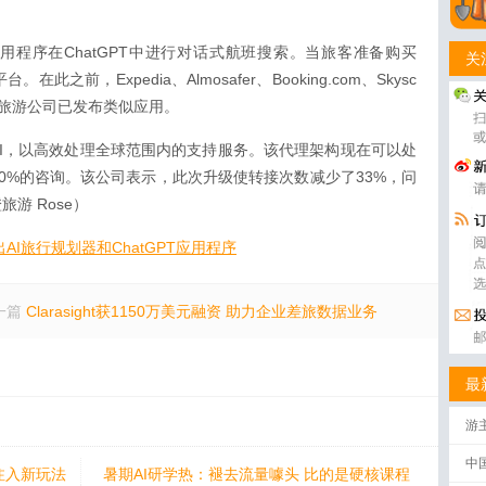
。
应用程序在ChatGPT中进行对话式航班搜索。当旅客准备购买
关
此之前，Expedia、Almosafer、Booking.com、Skysc
se等旅游公司已发布类似应用。
I，以高效处理全球范围内的支持服务。该代理架构现在可以处
0%的咨询。该公司表示，此次升级使转接次数减少了33%，问
游 Rose）
推出AI旅行规划器和ChatGPT应用程序
一篇
Clarasight获1150万美元融资 助力企业差旅数据业务
最
游
中
注入新玩法
暑期AI研学热：褪去流量噱头 比的是硬核课程