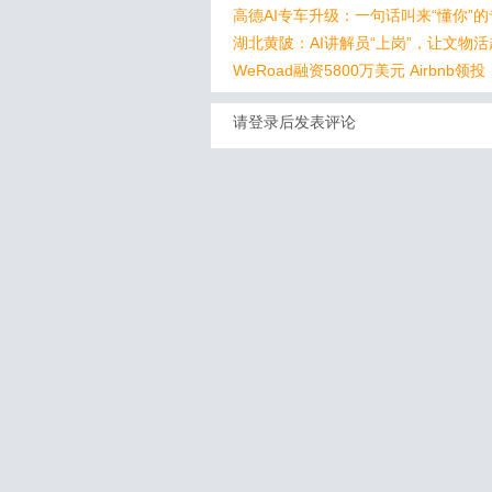
高德AI专车升级：一句话叫来“懂你”
湖北黄陂：AI讲解员“上岗”，让文物
WeRoad融资5800万美元 Airbnb领投
请登录后发表评论