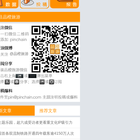
注品橙旅游
@品橙旅游
新文章
推荐文章
主题乐园，超六成受访者更看重文化IP吸引力
国首条双流制铁路开通四年载客逾4150万人次