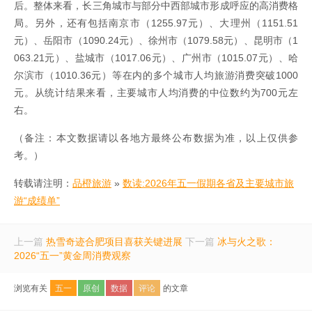
后。整体来看，长三角城市与部分中西部城市形成呼应的高消费格
局。另外，还有包括南京市（1255.97元）、大理州（1151.51
元）、岳阳市（1090.24元）、徐州市（1079.58元）、昆明市（1
063.21元）、盐城市（1017.06元）、广州市（1015.07元）、哈
尔滨市（1010.36元）等在内的多个城市人均旅游消费突破1000
元。从统计结果来看，主要城市人均消费的中位数约为700元左
右。
（备注：本文数据请以各地方最终公布数据为准，以上仅供参
考。）
转载请注明：
品橙旅游
»
数读:2026年五一假期各省及主要城市旅
游“成绩单”
上一篇
热雪奇迹合肥项目喜获关键进展
下一篇
冰与火之歌：
2026“五一”黄金周消费观察
浏览有关
五一
原创
数据
评论
的文章