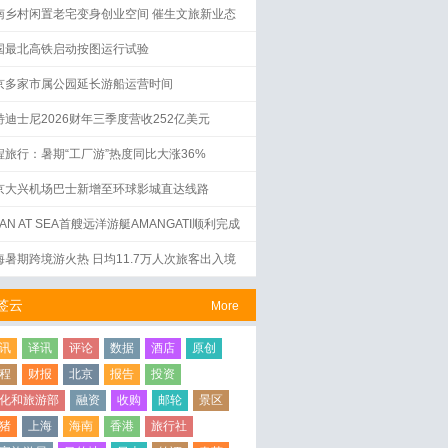
南乡村闲置老宅变身创业空间 催生文旅新业态
国最北高铁启动按图运行试验
京多家市属公园延长游船运营时间
特迪士尼2026财年三季度营收252亿美元
程旅行：暑期“工厂游”热度同比大涨36%
京大兴机场巴士新增至环球影城直达线路
AN AT SEA首艘远洋游艇AMANGATI顺利完成
水仪式
海暑期跨境游火热 日均11.7万人次旅客出入境
签云
More
讯
译讯
评论
数据
酒店
原创
程
财报
北京
报告
投资
化和旅游部
融资
收购
邮轮
景区
猪
上海
海南
香港
旅行社