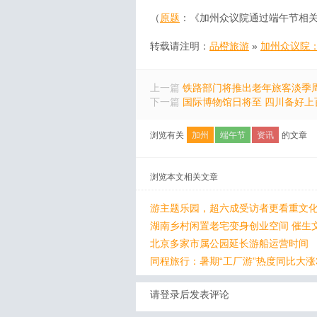
（
原题
：《加州众议院通过端午节相关
转载请注明：
品橙旅游
»
加州众议院：
上一篇
铁路部门将推出老年旅客淡季
下一篇
国际博物馆日将至 四川备好上
浏览有关
加州
端午节
资讯
的文章
浏览本文相关文章
游主题乐园，超六成受访者更看重文化
湖南乡村闲置老宅变身创业空间 催生
北京多家市属公园延长游船运营时间
同程旅行：暑期“工厂游”热度同比大涨
请登录后发表评论