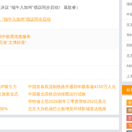
湖
决议 “端午入加州”倡议同步启动》 葛歆睿）
中
 “端午入加州”倡议同步启动
北
华
周中购票优惠服务
百道“文博好菜”
同
北
AM
下
上
IP吸引力
中国首条双流制铁路开通四年载客逾4150万人次
标
文旅新业态
中国最北高铁启动按图运行试验
华特迪士尼2026财年三季度营收252亿美元
资
36%
北京大兴机场巴士新增至环球影城直达线路
携
文
飞