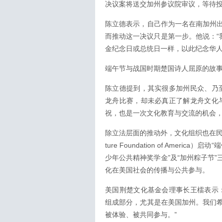
决议案将送交加州参议院审议，等待
陈立德表示，自己作为一名在南加州
而推动这一决议只是第一步。他说：“
金纪念日或总统日一样，以此纪念华人
端午节与战国时期楚国诗人屈原的故
陈立德提到，其实很多加州民众、乃
龙舟比赛，却未必真正了解龙舟文化
祝，也是一次文化教育与交流的机会
除立法层面的推动外，文化组织也在民间积
ture Foundation of Amer
少年公共精神奖学金”及“加州粽子节
化在美国社会的传播与公共参与。
美国荆楚文化基金会理事长王檑表示
组成部分，尤其是在美国加州。我们
被体验、被共同参与。”