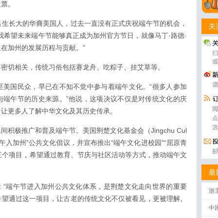
投票。
出生长大的华裔美国人，过去一直没有正式庆祝端午节的机会，
关
我希望未来端午节能够真正成为加州官方节日，就像马丁·路德·
在加州的发展历程与贡献。”
事密切相关，传统习俗包括赛龙舟、吃粽子、挂艾草等。
至美国民众，早已在不知不觉中参与着端午文化。“很多人参加
与端午节的历史来源。”他说，这项决议不仅是对传统文化的庆
，让更多人了解中华文化及其历史传承。
极推广和普及端午节。美国荆楚文化基金会（Jingchu Cul
ica）启动“端午入加州”公共文化倡议，并宣布推出“端午文化进校园”“屈原青
”三个项目，希望通过教育、节庆与社区活动等方式，推动端午文
最
：“端午节进入加州公共文化体系，是荆楚文化走向世界的重要
游
希望通过这一项目，让古老的传统文化不仅被看见，更被理解、
中