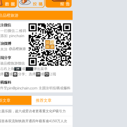
注品橙旅游
@品橙旅游
新文章
推荐文章
主题乐园，超六成受访者更看重文化IP吸引力
国首条双流制铁路开通四年载客逾4150万人次