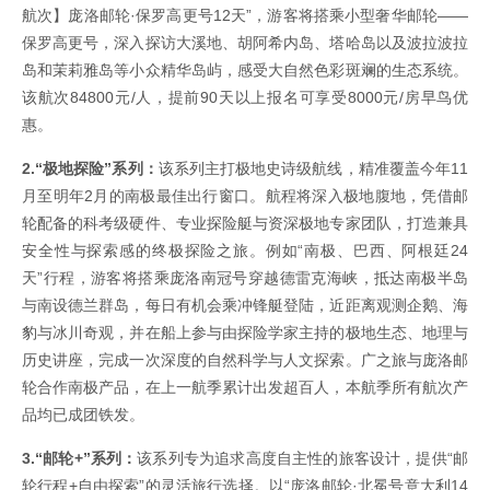
航次】庞洛邮轮·保罗高更号12天”，游客将搭乘小型奢华邮轮——
保罗高更号，深入探访大溪地、胡阿希内岛、塔哈岛以及波拉波拉
岛和茉莉雅岛等小众精华岛屿，感受大自然色彩斑斓的生态系统。
该航次84800元/人，提前90天以上报名可享受8000元/房早鸟优
惠。
2.“极地探险”系列：
该系列主打极地史诗级航线，精准覆盖今年11
月至明年2月的南极最佳出行窗口。航程将深入极地腹地，凭借邮
轮配备的科考级硬件、专业探险艇与资深极地专家团队，打造兼具
安全性与探索感的终极探险之旅。例如“南极、巴西、阿根廷24
天”行程，游客将搭乘庞洛南冠号穿越德雷克海峡，抵达南极半岛
与南设德兰群岛，每日有机会乘冲锋艇登陆，近距离观测企鹅、海
豹与冰川奇观，并在船上参与由探险学家主持的极地生态、地理与
历史讲座，完成一次深度的自然科学与人文探索。广之旅与庞洛邮
轮合作南极产品，在上一航季累计出发超百人，本航季所有航次产
品均已成团铁发。
3.“邮轮+”系列：
该系列专为追求高度自主性的旅客设计，提供“邮
轮行程+自由探索”的灵活旅行选择。以“庞洛邮轮·北冕号意大利14