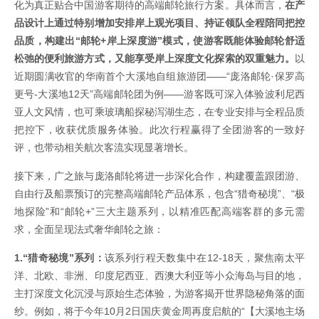
化为真正贴合中国游客期待的高端邮轮旅行方案。具体而言，
在产
品设计上通过特别增加安排岸上观光项目、持证领队全程陪同把控
品质，构建出“邮轮+岸上深度游”模式，使游客既能体验邮轮舒适
松弛的便利旅游方式，又能享受岸上深度文化探索的双重魅力。
以
近期圆满收官的华南首个大溪地自组旅游团——“庞洛邮轮·保罗高
更号-大溪地12天”高端邮轮团为例——游客既可深入体验波利尼西
亚人文风情，也可乘玻璃船探秘泻湖生态，在专业安排与全程品质
把控下，收获优质服务体验。此次行程赢得了全团游客的一致好
评，也带动相关航次客流实现显著增长。
接下来，广之旅与庞洛邮轮将进一步深化合作，构建覆盖跟团游、
自由行及船票预订的完整高端邮轮产品体系，包含“猎奇秘境”、“极
地探险”和“邮轮+”三大主题系列，以精准匹配高端客群的多元需
求，全面呈现法式奢华邮轮之旅：
1.“猎奇秘境”系列：
该系列行程天数集中在12-18天，聚焦南太平
洋、北欧、非洲、印度尼西亚、西澳大利亚等小众海岛与目的地，
主打深度文化沉浸与原始生态体验，为游客揭开世界隐秘角落的面
纱。例如，将于今年10月2日国庆黄金周再度启航的“【大溪地主场