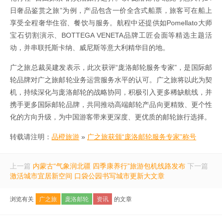
日奢品鉴赏之旅”为例，产品包含一价全含式船票，旅客可在船上
享受全程奢华住宿、餐饮与服务。航程中还提供如Pomellato大师
宝石切割演示、BOTTEGA VENETA品牌工匠会面等精选主题活
动，并串联托斯卡纳、威尼斯等意大利精华目的地。
广之旅总裁吴建发表示，此次获评“庞洛邮轮服务专家”，是国际邮
轮品牌对广之旅邮轮业务运营服务水平的认可。广之旅将以此为契
机，持续深化与庞洛邮轮的战略协同，积极引入更多稀缺航线，并
携手更多国际邮轮品牌，共同推动高端邮轮产品向更精致、更个性
化的方向升级，为中国游客带来更深度、更优质的邮轮旅行选择。
转载请注明：
品橙旅游
»
广之旅获颁“庞洛邮轮服务专家”称号
上一篇
内蒙古“气象润北疆 四季康养行”旅游包机线路发布
下一篇
激活城市宜居新空间 口袋公园书写城市更新大文章
浏览有关
广之旅
庞洛邮轮
资讯
的文章