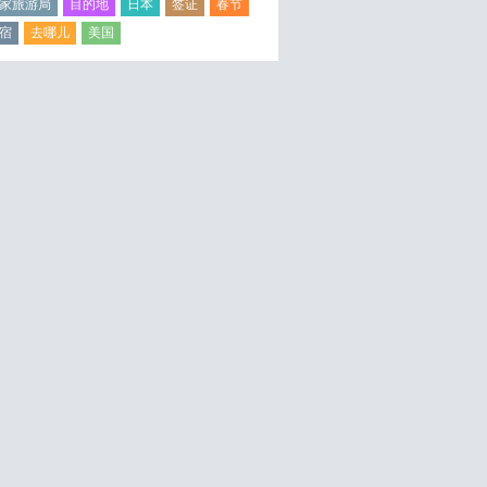
家旅游局
目的地
日本
签证
春节
宿
去哪儿
美国