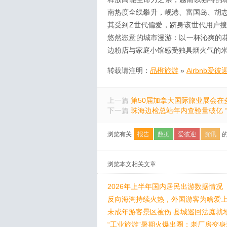
南热度全线攀升，岘港、富国岛、胡
其受到Z世代偏爱，跻身该世代用户
悠然恣意的城市漫游：以一杯沁爽的花
边粉店与家庭小馆感受独具烟火气的
转载请注明：
品橙旅游
»
Airbnb爱
上一篇
第50届加拿大国际旅业展会在
下一篇
珠海边检总站年内查验量破亿 
浏览有关
报告
数据
爱彼迎
资讯
的
浏览本文相关文章
2026年上半年国内居民出游数据情况
反向海淘持续火热，外国游客为啥爱上
未成年游客景区被伤 县城巡回法庭就
“工业旅游”暑期火爆出圈：老厂房变