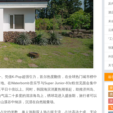
反
酒
未
云
“
张
外
关
。凭借K-Pop超强引力，首尔热度翻倍，在全球热门城市榜中
标
aterbomb音乐节与Super Junior-83z粉丝见面会集中
资
至平日十倍以上。同时，韩国海滨消夏热潮渐起，助推济州岛、
携
均气温二十多度的清凉海岛上，绣球花进入盛放期，旅行者可以
文
拿山溪谷中纳凉，沉浸在自然能量场。
飞
代占比约半数，单人游和双人游占据主流，占比高达七成。无论