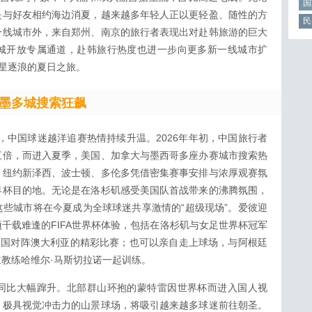
国
是与好友相约海边消夏，越来越多年轻人正以更轻盈、随性的方
民
一线城市外，来自郑州、南京的旅行者表现出对赴韩旅游的巨大
城开放专属通道，赴韩旅行热度也进一步向更多新一线城市扩
星逐浪的夏日之旅。
墨多城搜索狂飙
十天，中国球迷越洋追赛热情持续升温。2026年年初，中国旅行者
三倍，而进入夏季，美国、加拿大与墨西哥多座办赛城市搜索热
、纽约新泽西、波士顿、多伦多凭借密集赛事安排与浓厚观赛氛
界杯目的地。无论是在洛杉矶感受美国队首战带来的沸腾氛围，
些城市将在今夏成为全球球迷共享激情的“超级现场”。爱彼迎
千载难逢的FIFA世界杯体验，包括在洛杉矶与女足世界杯冠军
美国对阵澳大利亚的精彩比赛；也可以亲自走上球场，与阿根廷
教练哈维尔·马斯切拉诺一起训练。
同比大幅蹿升。北部群山环抱的蒙特雷因世界杯而进入国人视
，极具视觉冲击力的山景球场，将吸引越来越多球迷前往朝圣。