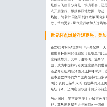
是独自飞往首尔奔赴一场演唱会，还
式开启旅行。根据客源地数据，除超
热情。随着韩国签证利好政策面向多
散，带动更多Z世代旅行者加入这场追
世界杯点燃越洋观赛热，美加
距2026年FIFA世界杯™开幕仅剩
在世界杯期间的住宿预订量增至同比
度持续攀升。其中，洛杉矶、温哥华
围，成为中国旅行者关注度最高的世
还是奔赴纽约新泽西见证捧杯时刻，这
在本届世界杯的六个主办城市推出多项
阿比·瓦姆巴赫和朱莉·福迪共同见证
足坛传奇、迈阿密国际足球俱乐部前主
与此同时，墨西哥三座主办城市热度
野，其热度激增至去年同期的十四倍