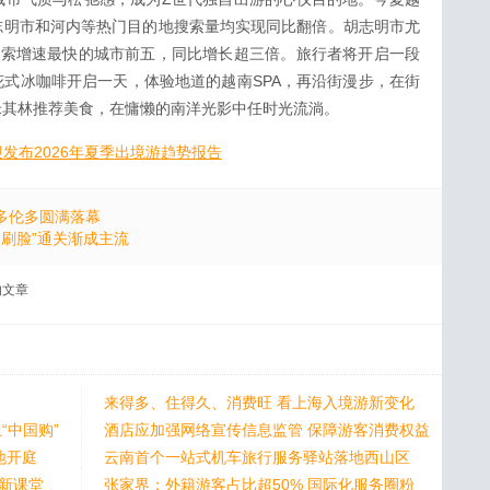
志明市和河内等热门目的地搜索量均实现同比翻倍。胡志明市尤
搜索增速最快的城市前五，同比增长超三倍。旅行者将开启一段
式冰咖啡开启一天，体验地道的越南SPA，再沿街漫步，在街
米其林推荐美食，在慵懒的南洋光影中任时光流淌。
彼迎发布2026年夏季出境游趋势报告
多伦多圆满落幕
“刷脸”通关渐成主流
文章
来得多、住得久、消费旺 看上海入境游新变化
“中国购”
酒店应加强网络宣传信息监管 保障游客消费权益
地开庭
云南首个一站式机车旅行服务驿站落地西山区
身新课堂
张家界：外籍游客占比超50% 国际化服务圈粉