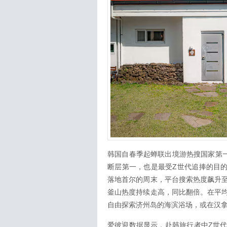
韩国自春季起蝉联出境游热搜国家第一
断层第一，也是最受Z世代追捧的目的地。在W
落地首尔的周末，平台搜索热度飙升
釜山热度持续走高，同比翻倍。在平
自由探索济州岛的海滨浴场，或在汉
爱彼迎数据显示，赴韩旅行者中Z世