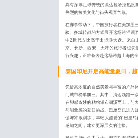
具有深厚足球传统的瓜达拉哈拉热度飙
热烈的拉美文化与街头观赛气氛。
在赛事带动下，中国旅行者在美加墨
验、多城转战的方式展开这场跨洋观赛
中Z世代占比高于出境游大盘。来自
京、长沙、西安、天津的旅行者也凭借
行兴趣，正准备奔赴这场跨越山海的
泰国印尼开启高能量夏日，越
凭借高浓度的自然美景与丰富的户外
门城市榜单前三。其中，清迈领跑一
在脚感奇妙的粘粘瀑布溯溪而上，与
与能量感的夏日挑战。巴厘岛已进入
伽与冲浪训练，年轻人酷爱的“巴厘岛
感知之间，建立更深层次的连接。
释放高能生命力之余，越南以独特的