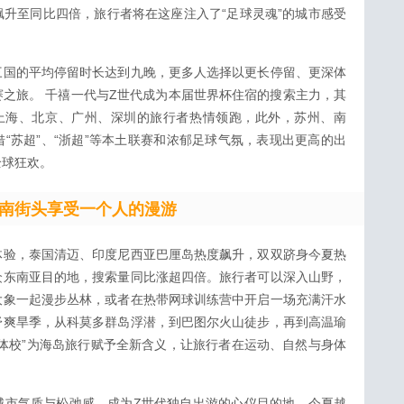
升至同比四倍，旅行者将在这座注入了“足球灵魂”的城市感受
三国的平均停留时长达到九晚，更多人选择以更长停留、更深体
之旅。 千禧一代与Z世代成为本届世界杯住宿的搜索主力，其
上海、北京、广州、深圳的旅行者热情领跑，此外，苏州、南
“苏超”、“浙超”等本土联赛和浓郁足球气氛，表现出更高的出
全球狂欢。
南街头享受一个人的漫游
体验，泰国清迈、印度尼西亚巴厘岛热度飙升，双双跻身今夏热
众东南亚目的地，搜索量同比涨超四倍。旅行者可以深入山野，
大象一起漫步丛林，或者在热带网球训练营中开启一场充满汗水
舒爽旱季，从科莫多群岛浮潜，到巴图尔火山徒步，再到高温瑜
体校”为海岛旅行赋予全新含义，让旅行者在运动、自然与身体
城市气质与松弛感，成为Z世代独自出游的心仪目的地。今夏越