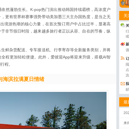
依然蓬勃生长。K-pop热门演出推动韩国持续霸榜，高浓度户
关
升，更有世界杯赛事强势带动美加墨三大主办国热度，是当之无
波出境游热潮的核心力量，在首次预订用户中占比过半，显著高
中于非节假日时段，越来越多旅行者正以从容、自在的节奏，纵
出生鲜杂货配送、专车接送机、行李寄存等全新服务类别，并将
全程更加轻松便捷。此外，爱彼迎App将迎来升级，搭载AI智
划行程。
p与海滨拉满夏日情绪
最
2
来