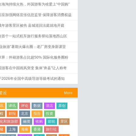
向海淘持续火热，外国游客为啥爱上“中国购”
店应加强网络宣传信息监管 保障游客消费权益
成年游客景区被伤 县城巡回法庭就地开庭
南首个一站式机车旅行服务驿站落地西山区
工业旅游”暑期火爆出圈：老厂房变身新课堂
家界：外籍游客占比超50% 国际化服务圈粉
国游客在中国画风突变 集体“奔县”让人称奇
于2026年全国中高级导游等级考试的通知
签云
More
讯
译讯
评论
数据
酒店
原创
程
财报
北京
报告
投资
化和旅游部
融资
收购
邮轮
景区
猪
上海
海南
香港
旅行社