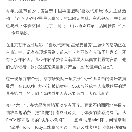
今年儿童节前夕，麦当劳中国再度启动“喜欢您来玩”系列主题活
动，与泡泡玛特IP星星人联名，推出限定美味、主题包装、联名周
边与线下体验空间。北京、河北、山西近400家门店同步换上“六
一”专属装扮。
在北京朝阳区颐堤港，“喜欢您来玩·星光麦当劳”主题快闪活动正在
火热进中。记者在现场看到，前来打卡的不仅有带孩子的家长，还
有不少年轻人。几位年轻消费者举着星星人玩偶在装置前合影，他
们告诉记者，购买这些充满童趣的产品，是“给童年的自己”。
这一现象并非个例。京东研究院一项关于“六一”儿童节的调研数据
显示，在1000名“大小孩”被访者中，56.8％的成年人表示购买的玩
具是给自己的，51.1％的成年人表示要为自己庆祝儿童节。
今年“六一”，各大品牌营销互动多点开花。商家不约而同地将目光
瞄准童趣消费，把“童趣”打造成可购买、可体验的情感消费品。从
CoCo都可返场的“快乐小狗杯”、一点点限定mini杯，到瑞幸咖
啡“牵手”Hello Kitty上线联名周边，再到必胜客联名《疯狂动物城