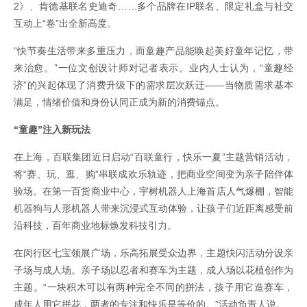
2》、肯德基联名史迪奇……多个品牌在IP联名、限定礼盒与社交
互动上“卷”出全新高度。
“快节奏生活带来多重压力，而童趣产品能唤起美好童年记忆，带
来治愈。”一位文创设计师对记者表示。业内人士认为，“童趣经
济”的兴起体现了消费升级下的需求层次跃迁——当物质需求基本
满足，情绪价值和身份认同正成为新的消费锚点。
“童趣”注入新玩法
在上海，百联集团近日启动“百联童行，快乐一夏”主题营销活动，
将“赛、玩、逛、购”串联成欢乐轨迹，把商业空间变为亲子陪伴体
验场。在第一百货商业中心，宇树机器人上海首店人气爆棚，智能
机器狗与人形机器人带来沉浸式互动体验，让孩子们近距离感受前
沿科技，百年商业地标焕发科技引力。
在闵行区七宝领展广场，乐高拓展受众边界，主题快闪活动分设亲
子场与成人场。亲子场以忍者和赛车为主题，成人场以花植创作为
主题。“一块积木可以有两种完全不同的拼法，孩子用它造赛车，
成年人用它拼花，两者的专注和快乐是等价的。”活动负责人说。