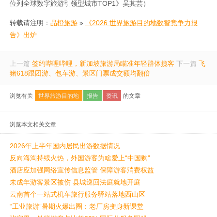
位列全球数字旅游引领型城市TOP1》吴其芸）
转载请注明：
品橙旅游
»
《2026 世界旅游目的地数智竞争力报
告》出炉
上一篇
签约哔哩哔哩，新加坡旅游局瞄准年轻群体揽客
下一篇
飞
猪618跟团游、包车游、景区门票成交额均翻倍
浏览有关
世界旅游目的地
报告
资讯
的文章
浏览本文相关文章
2026年上半年国内居民出游数据情况
反向海淘持续火热，外国游客为啥爱上“中国购”
酒店应加强网络宣传信息监管 保障游客消费权益
未成年游客景区被伤 县城巡回法庭就地开庭
云南首个一站式机车旅行服务驿站落地西山区
“工业旅游”暑期火爆出圈：老厂房变身新课堂