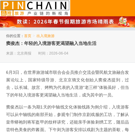
品橙旅游
你的位置：
首页
>
出入境旅游
窦俊杰：年轻的入境游客更渴望融入当地生活
来源：北京商报
时间：2026-06-04
6月3日，在世界旅游城市联合会会员推介交流会暨民航文旅融合发
展论坛上，国家特级导游、北京京骑文化创始人窦俊杰提到，过
去，以长城、故宫、烤鸭为代表的入境游“老三样”体验虽好，但当
下的年轻入境游客更渴望融入当地生活，成为其中的一员。
窦俊杰以一条为期1天的中轴线文化体验线路为例介绍，入境游客
可以从中轴线的南部开始，参观专门制作京剧戏服的工坊，了解从
皇帝蟒袍到将军盔甲的纹样讲究，还能亲手体验刺绣工艺，随后品
尝特色美食的炸酱面。下午则为游客安排以戏剧为主题的茶歇，每