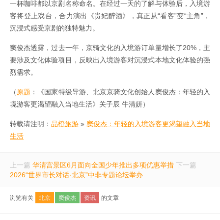
一杯咖啡都以京剧名称命名。在经过一天的了解与体验后，入境游
客将登上戏台，合力演出《贵妃醉酒》，真正从“看客”变“主角”，
沉浸式感受京剧的独特魅力。
窦俊杰透露，过去一年，京骑文化的入境游订单量增长了20%，主
要涉及文化体验项目，反映出入境游客对沉浸式本地文化体验的强
烈需求。
（
原题
：《国家特级导游、北京京骑文化创始人窦俊杰：年轻的入
境游客更渴望融入当地生活》关子辰 牛清妍）
转载请注明：
品橙旅游
»
窦俊杰：年轻的入境游客更渴望融入当地
生活
上一篇
华清宫景区6月面向全国少年推出多项优惠举措
下一篇
2026“世界市长对话·北京”中非专题论坛举办
浏览有关
北京
窦俊杰
资讯
的文章