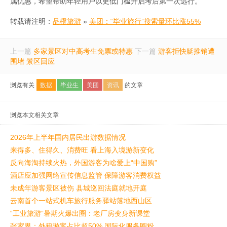
属优惠，希望帮助年轻用户以更低门槛开启考后第一次远行。
转载请注明：
品橙旅游
»
美团：“毕业旅行”搜索量环比涨55%
上一篇
多家景区对中高考生免票或特惠
下一篇
游客拒快艇推销遭
围堵 景区回应
浏览有关
数据
毕业生
美团
资讯
的文章
浏览本文相关文章
2026年上半年国内居民出游数据情况
来得多、住得久、消费旺 看上海入境游新变化
反向海淘持续火热，外国游客为啥爱上“中国购”
酒店应加强网络宣传信息监管 保障游客消费权益
未成年游客景区被伤 县城巡回法庭就地开庭
云南首个一站式机车旅行服务驿站落地西山区
“工业旅游”暑期火爆出圈：老厂房变身新课堂
张家界：外籍游客占比超50% 国际化服务圈粉