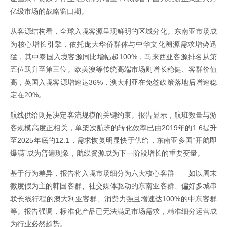
亿级市场的战略窗口期。
从客源结构看，全球入境客源呈现鲜明的区域分化。东南亚市场成
为核心增长引擎，依托庞大华侨群体与中华文化溯源需求增势迅
猛，其中泰国入境客源同比增幅超100%，马来西亚客源排名从第
五位跃升至第三位。欧美澳等传统高端市场则增长稳健、客群价值
高，英国入境客源增速达36%，澳大利亚在免签政策落地后增速稳
定在20%。
航线供给则是决定客流规模的关键约束。报告显示，航班数量与游
客规模高度正相关，单架次航班的转化效率已由2019年的1.6提升
至2025年底的12.1，需求恢复明显快于供给，东南亚多国“开航即
爆满”成为普遍现象，航线资源成为下一阶段增长的重要变量。
基于行为差异，报告将入境市场细分为六大核心客群——如以周末
微度假为主的韩国客群、社交媒体驱动的东南亚客群、偏好多城串
联长线行程的澳大利亚客群、消费力强且增速达100%的中东客群
等。报告强调，标准化产品已无法满足市场需求，精准细分运营成
为行业必然趋势。