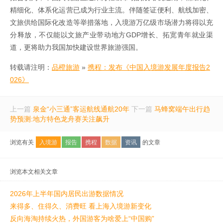
精细化、体系化运营已成为行业主流。伴随签证便利、航线加密、
文旅供给国际化改造等举措落地，入境游万亿级市场潜力将得以充
分释放，不仅能以文旅产业带动地方GDP增长、拓宽青年就业渠
道，更将助力我国加快建设世界旅游强国。
转载请注明：
品橙旅游
»
携程：发布《中国入境游发展年度报告2
026》
上一篇
泉金“小三通”客运航线通航20年
下一篇
马蜂窝端午出行趋
势预测:地方特色龙舟赛关注飙升
浏览有关
入境游
报告
携程
数据
资讯
的文章
浏览本文相关文章
2026年上半年国内居民出游数据情况
来得多、住得久、消费旺 看上海入境游新变化
反向海淘持续火热，外国游客为啥爱上“中国购”