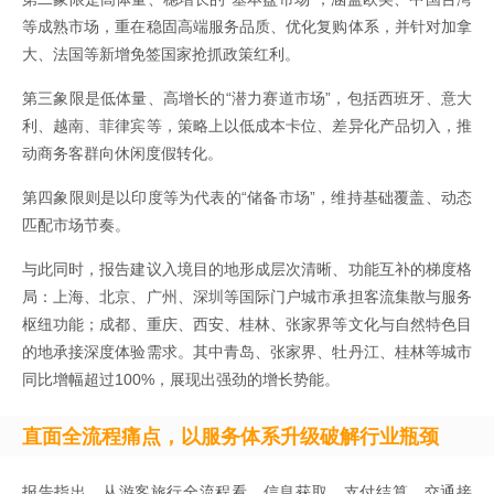
等成熟市场，重在稳固高端服务品质、优化复购体系，并针对加拿
大、法国等新增免签国家抢抓政策红利。
第三象限是低体量、高增长的“潜力赛道市场”，包括西班牙、意大
利、越南、菲律宾等，策略上以低成本卡位、差异化产品切入，推
动商务客群向休闲度假转化。
第四象限则是以印度等为代表的“储备市场”，维持基础覆盖、动态
匹配市场节奏。
与此同时，报告建议入境目的地形成层次清晰、功能互补的梯度格
局：上海、北京、广州、深圳等国际门户城市承担客流集散与服务
枢纽功能；成都、重庆、西安、桂林、张家界等文化与自然特色目
的地承接深度体验需求。其中青岛、张家界、牡丹江、桂林等城市
同比增幅超过100%，展现出强劲的增长势能。
直面全流程痛点，以服务体系升级破解行业瓶颈
报告指出，从游客旅行全流程看，信息获取、支付结算、交通接