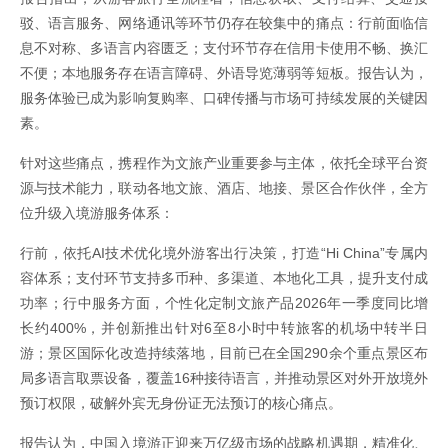
驳、语言服务、网络通讯等环节仍存在较集中的痛点：行前面临信
息不对称、多语言内容匮乏；支付环节存在信用卡使用不畅、换汇
不便；本地服务存在语言障碍、外语导览薄弱等短板。报告认为，
服务体验已成为影响复购率、口碑传播与市场可持续发展的关键因
素。
针对这些痛点，携程作为文旅产业重要参与主体，依托全球平台资
源与技术能力，联动各地文旅、酒店、地接、景区合作伙伴，全方
位升级入境游服务体系：
行前，依托AI技术优化境外游客出行决策，打造“Hi China”专属内
容体系；支付环节支持多币种、多渠道、本地化工具，提升支付成
功率；行中服务方面，个性化定制文旅产品2026年一季度同比增
长约400%，并创新推出针对6至8小时中转旅客的机场中转半日
游；景区国际化改造持续落地，目前已在全国290余个重点景区布
局多语言取票设备，覆盖16种接待语言，并推动景区对外开放境外
预订权限，破解外宾无身份证无法预订的核心痛点。
报告认为，中国入境游正迎来万亿级市场的战略机遇期，精准化、