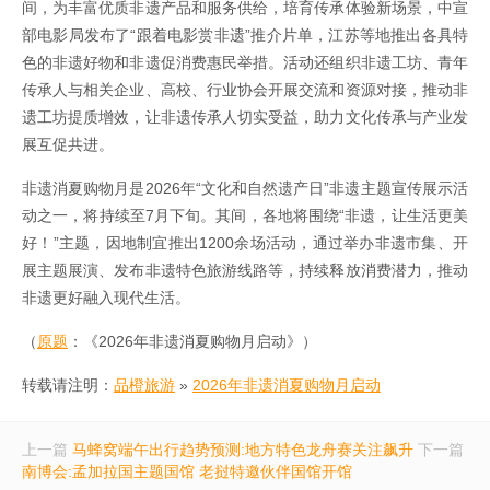
间，为丰富优质非遗产品和服务供给，培育传承体验新场景，中宣
部电影局发布了“跟着电影赏非遗”推介片单，江苏等地推出各具特
色的非遗好物和非遗促消费惠民举措。活动还组织非遗工坊、青年
传承人与相关企业、高校、行业协会开展交流和资源对接，推动非
遗工坊提质增效，让非遗传承人切实受益，助力文化传承与产业发
展互促共进。
非遗消夏购物月是2026年“文化和自然遗产日”非遗主题宣传展示活
动之一，将持续至7月下旬。其间，各地将围绕“非遗，让生活更美
好！”主题，因地制宜推出1200余场活动，通过举办非遗市集、开
展主题展演、发布非遗特色旅游线路等，持续释放消费潜力，推动
非遗更好融入现代生活。
（
原题
：《2026年非遗消夏购物月启动》）
转载请注明：
品橙旅游
»
2026年非遗消夏购物月启动
上一篇
马蜂窝端午出行趋势预测:地方特色龙舟赛关注飙升
下一篇
南博会:孟加拉国主题国馆 老挝特邀伙伴国馆开馆