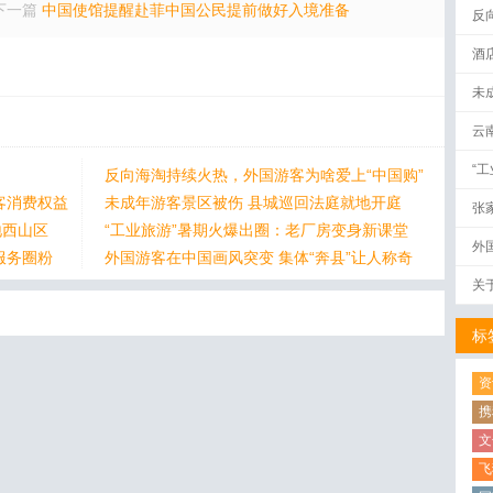
下一篇
中国使馆提醒赴菲中国公民提前做好入境准备
反
酒
未
云
“
反向海淘持续火热，外国游客为啥爱上“中国购”
客消费权益
未成年游客景区被伤 县城巡回法庭就地开庭
张
地西山区
“工业旅游”暑期火爆出圈：老厂房变身新课堂
外
服务圈粉
外国游客在中国画风突变 集体“奔县”让人称奇
关
标
资
携
文
飞