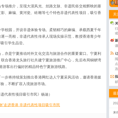
场专场推介，呈现大漠风光、丝路文脉、非遗民俗交相辉映的塞
皮影、麻编、黄河瓷、砖雕等七个特色非遗代表性项目，吸引香
关
中学校园，开设非遗体验专场。柔韧精巧的麻编、承载西夏千年
雕逐一亮相，非遗代表性传承人现场实操示范，教授香港青少年
茶吸引学生品尝。
场，亦是宁夏推动对外文化交流与旅游合作的重要窗口。宁夏利
，联合香港龙头旅行社共建宁夏旅游推广中心，先后布局铜锣湾
港游客出行偏好的精品特色宁夏旅游线路。
下一步将持续策划推出香港网红达人宁夏采风活动，邀请香港媒
体验，不断扩容入境旅游市场。
最
 非遗代表性项目吸引市民》杨迪）
2
物”走进香港 非遗代表性项目吸引市民
来