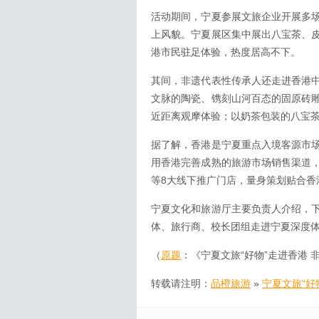
活动期间，宁夏参展文旅企业开展多
上风貌。宁夏展区集中展出八宝茶、
港市民驻足体验，热度居高不下。
其间，非遗代表性传承人还走进香港
文脉的陶瓷、镌刻山河百态的固原砖
近距离观摩体验；以奶茶包装的八宝
据了解，香港是宁夏重点入境客源市
用香港完善成熟的旅游市场销售渠道
等8大线下推广门店，量身策划贴合香
宁夏文化和旅游厅主要负责人介绍，
体、旅行商、校长团组走进宁夏深度
（
原题
：《宁夏文旅“好物”走进香港
转载请注明：
品橙旅游
»
宁夏文旅“好