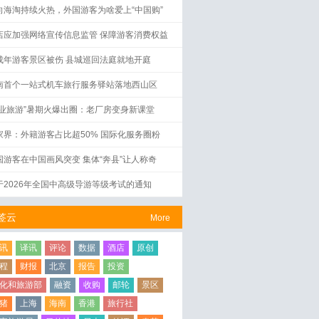
向海淘持续火热，外国游客为啥爱上“中国购”
店应加强网络宣传信息监管 保障游客消费权益
成年游客景区被伤 县城巡回法庭就地开庭
南首个一站式机车旅行服务驿站落地西山区
工业旅游”暑期火爆出圈：老厂房变身新课堂
家界：外籍游客占比超50% 国际化服务圈粉
国游客在中国画风突变 集体“奔县”让人称奇
于2026年全国中高级导游等级考试的通知
签云
More
讯
译讯
评论
数据
酒店
原创
程
财报
北京
报告
投资
化和旅游部
融资
收购
邮轮
景区
猪
上海
海南
香港
旅行社