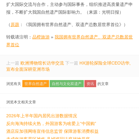
扩大国际交流与合作，主动参与国际事务，组织推进高质量遗产申
报，不断扩大我国自然遗产国际影响力。（来源：光明日报）
（
原题
：《我国拥有世界自然遗产、双遗产总数居世界首位》）
转载请注明：
品橙旅游
»
我国拥有世界自然遗产、双遗产总数居世
界首位
上一篇
欧洲博物馆长访华交流
下一篇
HX游轮探险全球CEO访华,
宣布全面深耕亚洲市场
浏览有关
世界自然遗产
自然与文化双遗产
资讯
的文章
浏览本文相关文章
2026年上半年国内居民出游数据情况
反向海淘持续火热，外国游客为啥爱上“中国购”
酒店应加强网络宣传信息监管 保障游客消费权益