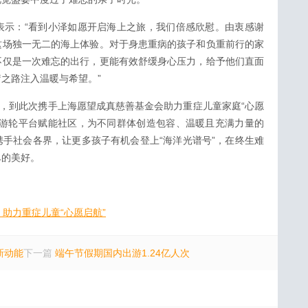
表示：“看到小泽如愿开启海上之旅，我们倍感欣慰。由衷感谢
这场独一无二的海上体验。对于身患重病的孩子和负重前行的家
不仅是一次难忘的出行，更能有效舒缓身心压力，给予他们直面
之路注入温暖与希望。”
”，到此次携手上海愿望成真慈善基金会助力重症儿童家庭“心愿
化游轮平台赋能社区，为不同群体创造包容、温暖且充满力量的
手社会各界，让更多孩子有机会登上“海洋光谱号”，在终生难
尽的美好。
助力重症儿童“心愿启航”
新动能
下一篇
端午节假期国内出游1.24亿人次