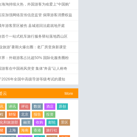
向海淘持续火热，外国游客为啥爱上“中国购”
店应加强网络宣传信息监管 保障游客消费权益
成年游客景区被伤 县城巡回法庭就地开庭
南首个一站式机车旅行服务驿站落地西山区
工业旅游”暑期火爆出圈：老厂房变身新课堂
家界：外籍游客占比超50% 国际化服务圈粉
国游客在中国画风突变 集体“奔县”让人称奇
于2026年全国中高级导游等级考试的通知
签云
More
讯
译讯
评论
数据
酒店
原创
程
财报
北京
报告
投资
化和旅游部
融资
收购
邮轮
景区
猪
上海
海南
香港
旅行社