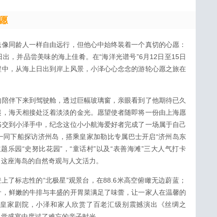
愿
法像同龄人一样自由远行，但他心中始终装着一个真切的心愿：
出，并品尝美味的海上佳肴。在“海洋光谱号”6月12日至15日
程中，从海上日出到岸上风景，小泽心心念念的游轮心愿之旅在
的陪伴下来到驾驶舱，透过巨幅玻璃窗，亲眼看到了他期待已久
起，海天相接处泛着淡淡的金光。愿望使者随即将一份由上海愿
书交到小泽手中，纪念这位小小航海爱好者完成了一场属于自己
一同下船探访济州岛，搭乘皇家加勒比专属巴士开启“济州岛东
题乐园“史努比花园”，“童话村”以及“表善海滩”三大人气打卡
了这座海岛的自然奇观与人文活力。
上了标志性的“北极星”观景台，在88.6米高空俯瞰无边蔚蓝；
肴，鲜嫩的牛排与丰盛的开胃菜满足了味蕾，让一家人在温馨的
在皇家剧院，小泽和家人欣赏了百老汇级别震撼演出《丝绸之
视觉盛宴中度过了难忘的亲子时光。