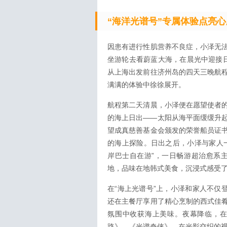
“海洋光谱号”
专属
体验点亮心
因患有进行性肌营养不良症，小泽无
坐游轮去看蔚蓝大海，在晨光中迎接日
从上海出发前往济州岛的四天三晚航
满满的体验中徐徐展开。
航程第二天清晨，小泽便在愿望使者
的海上日出——太阳从海平面缓缓升
望成真慈善基金会颁发的荣誉船员证
的海上探险。日出之后，小泽与家人
岸巴士自在游”，一日畅游超治愈系主
地，品味在地韩式美食，沉浸式感受
在“海上光谱号”上，小泽和家人不仅登
还在主餐厅享用了精心烹制的西式佳
氛围中收获海上美味。夜幕降临，
路》、《光谱奇侠》，在光影交织的