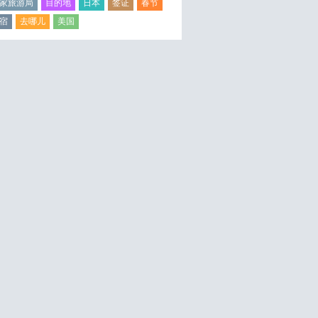
家旅游局
目的地
日本
签证
春节
宿
去哪儿
美国