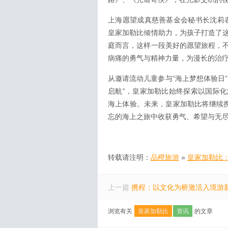
上海愿望成真慈善基金会秘书长沈莉
皇家加勒比倾情助力，为孩子打造了
庭而言，这样一段美好的愿望旅程，
病痛的勇气与精神力量，为漫长的治疗
从邀请流动儿童参与“海上梦想体验日
启航”，皇家加勒比始终探索以国际
海上体验。未来，皇家加勒比将继续携
忘的海上之旅中收获勇气、希望与无
转载请注明：
品橙旅游
»
皇家加勒比：
上一篇
携程：以文化为桥激活入境游
浏览有关
皇家加勒比
资讯
的文章