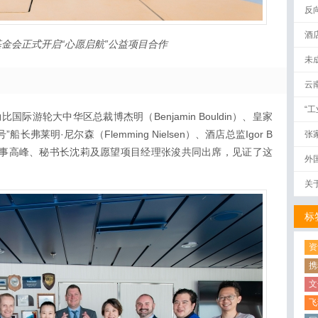
反
酒
基金会
正式开启“心愿启航”
公益
项目
合作
未
云
“
际游轮大中华区总裁博杰明（Benjamin Bouldin）、皇家
弗莱明·尼尔森（Flemming Nielsen）、酒店总监Igor B
张
金会理事高峰、秘书长沈莉及愿望项目经理张浚共同出席，见证了这
外
关
标
资
携
文
飞