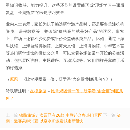
重知识收获、能力提升。这些环节的设置能形成“现场学习—课后
复盘—长期拓展”的长尾学习效果。
业内人士表示，家长为孩子挑选研学游产品时，还是要多关注机构
资质、课程教案等，并破除“价格高的就是好产品”的误区。事实
上，市场上还有不少免费或平价公益研学类产品。比如，通过上海
科技馆、上海自然博物馆、上海天文馆、上海博物馆、中华艺术宫
等热门研学场馆的微信公众号，可以查看各场馆常年开设的公益活
动，包括展区讲解、主题讲座、互动活动等。它们同样是寓教于乐
的好选择。
（
原题
：《比常规团贵一倍，研学游“含金量”到底几何？》）
转载请注明：
品橙旅游
»
比常规团贵一倍，研学游“含金量”到底几
何？
上一篇
铁路旅游计次票已有26款 串联起众多热门景区
下一篇
济
南：邀客泉畔消夏 以泉水IP激发城市新活力