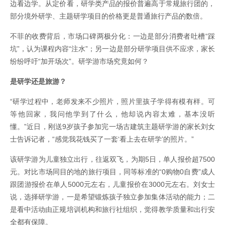
边看边学。从定价看，研学类产品的报价普遍高于常规旅行团的，
部分境外研学、主题研学项目的价格更是普通旅行产品的数倍。
不菲的收费背后，市场口碑两极分化：一边是部分消费者吐槽“踩
坑”，认为课程内容“注水”；另一边是部分研学项目供不应求，家长
纷纷呼吁“加开场次”。研学游市场究竟如何？
是研学还是旅游？
“研学过程中，老师发来不少照片，照片里孩子学得有模有样。可
等他回家，我问他学到了什么，他却说内容太难，基本没听
懂。”近日，刚送9岁孩子参加完一场古建筑主题研学游的家长刘女
士告诉记者，“感觉我花钱买了一套‘看上去在研学’的照片。”
该研学游为儿童独立出行，往返双飞，为期5日，单人报价超7500
元。对比市场同目的地的旅行项目，同等标准的“0购物0自费”成人
跟团游报价在单人5000元左右，儿童报价在3000元左右。刘女士
说，选择研学游，一是希望锻炼孩子独立参加集体活动的能力；二
是看中活动由正规培训机构和旅行社组织，觉得教学质量和出行安
全都有保障。