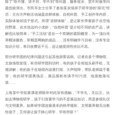
除了“听不懂、讲不对、学不到”等问题，服务缩水、货不对板等问
题也较突出。市民车女士分享了参加某农场亲子研学游的“踩坑”经
历：主办方声称活动涵盖农耕体验、自然科普、手工创作等内容，
实际体验却流于形式。所谓“农耕体验”，是让家长带着孩子在空地
挖野菜、在水池边钓小龙虾；“自然科普”是介绍不同的农产品，讲
解也比较简单；“手工活动”是在一个简陋的遮阳棚里，为一顶白坯
草帽涂颜色，草帽是网购的成品……没有明确学习目标，没有专业
知识介绍，单日收费近千元，这让她觉得性价比不高。
部分研学团的纪律问题还引起其他游客诟病。记者在多个博物馆、
文旅场馆发现，有些研学团到访时，有的孩子全程低头刷手机，无
视讲解；有的孩子在场馆内追逐打闹、大声喧哗，带队老师疏于看
管；有的研学团离场后，展品展柜布满手印污渍、地面散落垃
圾……
上海某中学拓展课老师陈华对此深有感触，“不学礼，无以立。比
如去博物馆研学，孩子们首要学习的不是展品知识，而是参观礼仪
与文明素养。如果研学团连最基本的秩序规矩、文明素养都无法教
给孩子，又何谈让孩子静心研学、学有所获？”