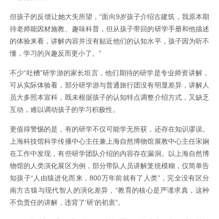
但孩子的反馈让她大失所望，“面向9岁孩子介绍古建筑，我原本期
待老师能因材施教、趣味科普，但从孩子带回的研学手册和他描述
的体验来看，讲解内容并没有贴近他们的认知水平，孩子因为听不
懂，学习的兴趣反而更小了。”
不少“吐槽”研学游的家长坦言，他们期待的研学是专业师资讲解，
可从实际体验看，部分研学游与普通旅行团没有明显差异，讲解人
员大多照本宣科，既未根据孩子的认知特点调整介绍方式，又缺乏
互动，难以调动孩子的学习积极性。
更值得警惕的是，有的研学不仅可能学无所获，还存在知识谬误。
上海科技馆科学传播中心主任兼上海自然博物馆展教中心主任宋娴
在工作中发现，有些研学团队介绍的内容存在漏洞。以上海自然博
物馆的人类演化展区为例，部分带队人员讲解笼统模糊，仅简单告
知孩子“人由猿进化而来，800万年前就有了人类”，完全没有区分
南方古猿与现代智人的演化差异，“教育的核心是严谨求真，这种
不负责任的讲解，违背了‘研’的初衷”。