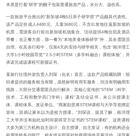
本质是打着“研学”的幌子包装普通旅游产品，水分大、溢价高。
一款旅游平台推出的“新加坡4晚5日亲子研学营”产品颇具代表性。
该产品定价成人4480元、儿童3680元，不含出发地往返新加坡的
机票，需游客自行前往新加坡机场集合。活动提供4晚住宿及酒店
早餐；在正餐方面，除一餐为“本地美食体验研学”外，其余需团员
自理。在其余行程中，仅第4天的安排与研学相关，包含“南洋理工
大学1小时校园导览”“2.5小时STEM（多学科融合）课程体验”，并
承诺完成该课程可获颁证书。
某旅行社境外游负责人刘琛（化名）直言，这款产品暗藏陷阱：组
织者提供的服务相当有限，虽然标明有用车服务，但没有明确用车
线路，大部分交通需团员自行解决；其核心宣传的“STEM（科学、
技术、工程和数学四门学科）课程”及结业证书，未公示授课主
体、课程体系、发证单位。“商家刻意将STEM课程与大学导览绑定
宣传，容易让家长以为是校方授课。”刘琛说，据其了解，南洋理
工大学并没有如此短时间获得官方证书的“STEM课程”。这类课程
大多为第三方机构自主设计、自主授课、自主发证；有的机构还会
租用学校多功能厅、校友俱乐部等对外商用场地开展活动，误导家