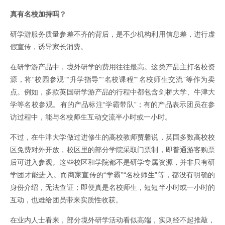
真有名校加持吗？
研学游服务质量参差不齐的背后，是不少机构利用信息差，进行虚
假宣传，诱导家长消费。
在研学游产品中，境外研学的费用往往最高。这类产品主打名校资
源，将“校园参观”“升学指导”“名校课程”“名校师生交流”等作为卖
点。例如，多款英国研学游产品的行程中都包含剑桥大学、牛津大
学等名校参观。有的产品标注“学霸带队”；有的产品表示团员在参
访过程中，能与名校师生互动交流半小时或一小时。
不过，在牛津大学做过进修生的高校教师贾馨说，英国多数高校校
区免费对外开放，校区里的部分学院采取门票制，即普通游客购票
后可进入参观。这些校区和学院都不是研学专属资源，并非只有研
学团才能进入。而商家宣传的“学霸”“名校师生”等，都没有明确的
身份介绍，无法查证；即便真是名校师生，短短半小时或一小时的
互动，也难给团员带来实质性收获。
在业内人士看来，部分境外研学活动看似高端，实则经不起推敲，