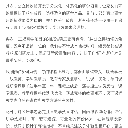
其次，公立博物馆开发了分众化、体系化的研学项目，让家长们可
以根据孩子的年龄段，选择适合的研学产品。目前，部分商业研学
只以招满团员为目的，并不区分年龄段，所有孩子统一使用一套课
程，属于“大锅饭”式教学，学习效果未必理想。
再次，正规研学项目的知识准确度更有保障。“从公立博物馆的角
度，盈利不是第一位的，我们会不计成本地把时间、经费都花在课
程的原创研发上，保证研学质量和内容，让孩子们‘研’有所得才是
最重要的。”宋娴说。
以“趣玩”系列为例，每门课程上线前，都会由场馆牵头，联合学校
一线教师、学科教研员、教育专家反复研讨、试课、优化，单门课
程研发周期长达半年至一年；课程上线后，还会通过学员反馈、课
堂观察、教学数据持续迭代优化，形成完整的教研闭环，保证课程
教学内容的严谨度和教学方法的有效性。
此外，好的研学游必定注重教学效果评估。国内很多博物馆在评估
研学效果时，有一套可追踪、可量化的评价体系，在课程研发阶
段，就同步设计了评估指标，不单纯关注孩子体验是否开心，更注