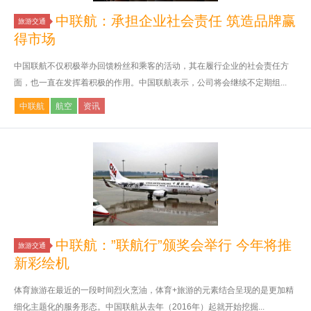
中联航：承担企业社会责任 筑造品牌赢
旅游交通
得市场
中国联航不仅积极举办回馈粉丝和乘客的活动，其在履行企业的社会责任方
面，也一直在发挥着积极的作用。中国联航表示，公司将会继续不定期组...
中联航
航空
资讯
中联航：”联航行”颁奖会举行 今年将推
旅游交通
新彩绘机
体育旅游在最近的一段时间烈火烹油，体育+旅游的元素结合呈现的是更加精
细化主题化的服务形态。中国联航从去年（2016年）起就开始挖掘...