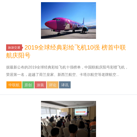
2019全球经典彩绘飞机10强 榜首中联
旅游交通
航庆阳号
据最新公布的2019全球经典彩绘飞机十强榜单，中国联航庆阳号彩喷飞机，
荣居第一名，超越了荷兰皇家、新西兰航空、卡塔尔航空等老牌航空...
中联航
原创
涂装
评论
译讯