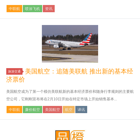
中联航
喷涂飞机
资讯
美国航空：追随美联航 推出新的基本经
旅游交通
济票价
美国航空成为了第一个 模仿美联航新的基本经济票价和随身行李规则的主要航
空公司，它刚刚宣布将在2月10日开始在特定市场上开始销售基本...
中联航
廉价航空
美国航空
航空
译讯