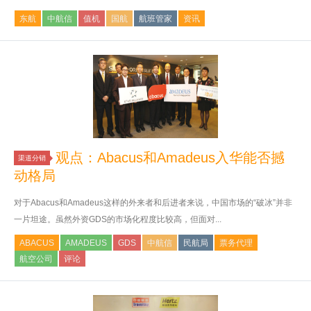
东航
中航信
值机
国航
航班管家
资讯
观点：Abacus和Amadeus入华能否撼
渠道分销
动格局
对于Abacus和Amadeus这样的外来者和后进者来说，中国市场的“破冰”并非
一片坦途。虽然外资GDS的市场化程度比较高，但面对...
ABACUS
AMADEUS
GDS
中航信
民航局
票务代理
航空公司
评论