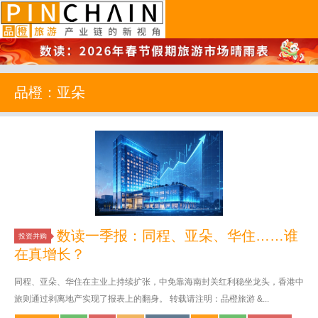
品橙旅游
品橙：亚朵
数读一季报：同程、亚朵、华住……谁
投资并购
在真增长？
同程、亚朵、华住在主业上持续扩张，中免靠海南封关红利稳坐龙头，香港中
旅则通过剥离地产实现了报表上的翻身。 转载请注明：品橙旅游 &...