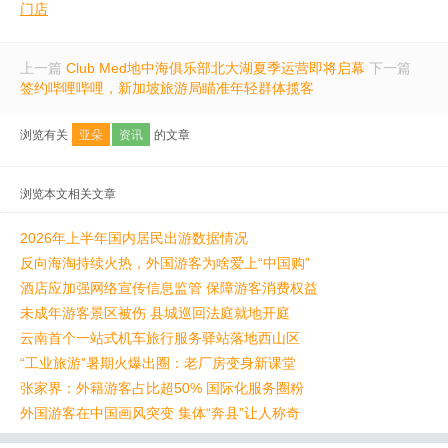
门店
上一篇
Club Med地中海俱乐部北大湖夏季运营即将启幕
下一篇
签约哔哩哔哩，新加坡旅游局瞄准年轻群体揽客
浏览有关
亚朵
资讯
的文章
浏览本文相关文章
2026年上半年国内居民出游数据情况
反向海淘持续火热，外国游客为啥爱上“中国购”
酒店应加强网络宣传信息监管 保障游客消费权益
未成年游客景区被伤 县城巡回法庭就地开庭
云南首个一站式机车旅行服务驿站落地西山区
“工业旅游”暑期火爆出圈：老厂房变身新课堂
张家界：外籍游客占比超50% 国际化服务圈粉
外国游客在中国画风突变 集体“奔县”让人称奇