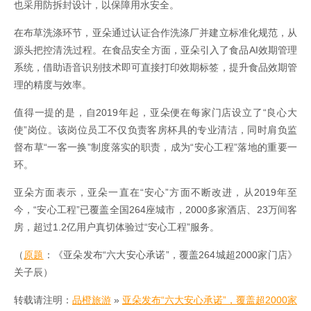
也采用防拆封设计，以保障用水安全。
在布草洗涤环节，亚朵通过认证合作洗涤厂并建立标准化规范，从
源头把控清洗过程。在食品安全方面，亚朵引入了食品AI效期管理
系统，借助语音识别技术即可直接打印效期标签，提升食品效期管
理的精度与效率。
值得一提的是，自2019年起，亚朵便在每家门店设立了“良心大
使”岗位。该岗位员工不仅负责客房杯具的专业清洁，同时肩负监
督布草“一客一换”制度落实的职责，成为“安心工程”落地的重要一
环。
亚朵方面表示，亚朵一直在“安心”方面不断改进，从2019年至
今，“安心工程”已覆盖全国264座城市，2000多家酒店、23万间客
房，超过1.2亿用户真切体验过“安心工程”服务。
（
原题
：《亚朵发布“六大安心承诺”，覆盖264城超2000家门店》
关子辰）
转载请注明：
品橙旅游
»
亚朵发布“六大安心承诺”，覆盖超2000家