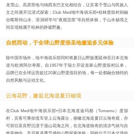
龙雪山、高原营地与纳西东巴文化相结合，让宾客于雪山与民族人
文之间展开沉浸式探索；Club Med地中海俱乐部•桂林度假村则融
合喀斯特山水、溶洞研学与”夜观流萤”等自然体验，于山水秘境之
间呈现独属于桂林的静谧野趣。
自然而动，于全球山野度假圣地邂逅多元体验
除中国市场外，地中海俱乐部同时将夏日山野版图延伸至日本北海
道与欧洲阿尔卑斯。自1957年于瑞士开设首家山野度假村以来，
品牌已在全球运营超过20家山野度假目的地，每一处都融合独特的
自然风貌与运动文化。
云海花野，邂逅北海道夏日秘境
在Club Med地中海俱乐部•日本北海道途玛都（Tomamu）度假
村，宾客可乘坐缆车登上云海露台，俯瞰北海道夏日云海奇观，亦
可前往富良野沉浸于漫山花海之间，在北海道独有的清凉气候与自
然风物中，开启更具季节感的山野探索体验；同样位于日本北境的