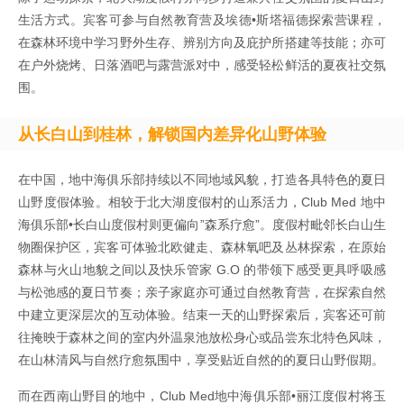
生活方式。宾客可参与自然教育营及埃德•斯塔福德探索营课程，
在森林环境中学习野外生存、辨别方向及庇护所搭建等技能；亦可
在户外烧烤、日落酒吧与露营派对中，感受轻松鲜活的夏夜社交氛
围。
从长白山到桂林，解锁国内差异化山野体验
在中国，地中海俱乐部持续以不同地域风貌，打造各具特色的夏日
山野度假体验。相较于北大湖度假村的山系活力，Club Med 地中
海俱乐部•长白山度假村则更偏向”森系疗愈”。度假村毗邻长白山生
物圈保护区，宾客可体验北欧健走、森林氧吧及丛林探索，在原始
森林与火山地貌之间以及快乐管家 G.O 的带领下感受更具呼吸感
与松弛感的夏日节奏；亲子家庭亦可通过自然教育营，在探索自然
中建立更深层次的互动体验。结束一天的山野探索后，宾客还可前
往掩映于森林之间的室内外温泉池放松身心或品尝东北特色风味，
在山林清风与自然疗愈氛围中，享受贴近自然的的夏日山野假期。
而在西南山野目的地中，Club Med地中海俱乐部•丽江度假村将玉