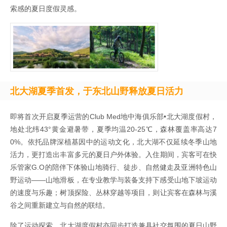
索感的夏日度假灵感。
北大湖夏季首发，于东北山野释放夏日活力
即将首次开启夏季运营的Club Med地中海俱乐部•北大湖度假村，
地处北纬43°黄金避暑带，夏季均温20-25℃，森林覆盖率高达7
0%。依托品牌深植基因中的运动文化，北大湖不仅延续冬季山地
活力，更打造出丰富多元的夏日户外体验。入住期间，宾客可在快
乐管家G.O的陪伴下体验山地骑行、徒步、自然健走及亚洲特色山
野运动——山地滑板，在专业教学与装备支持下感受山地下坡运动
的速度与乐趣；树顶探险、丛林穿越等项目，则让宾客在森林与溪
谷之间重新建立与自然的联结。
除了运动探索，北大湖度假村亦同步打造兼具社交氛围的夏日山野