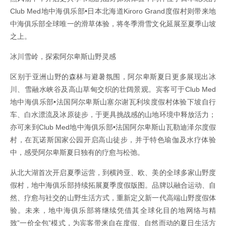
Club Med地中海俱乐部•日本北海道Kiroro Grand度假村则带来地
中海俱乐部全球唯一的滑草体验，将冬季滑雪文化延展至夏季山坡
之上。
冰川雪岭，探索阿尔卑斯山野灵感
区别于亚洲山野的森林与避暑氛围，阿尔卑斯夏日更多展现出冰
川、雪融水峡谷及高山草甸交织的壮阔景观。宾客可于Club Med
地中海俱乐部•法国阿尔卑斯山塞尔谢瓦利埃度假村体验下坡自行
车、白水漂流及冰原徒步，于更具挑战感的山地环境中释放活力；
亦可来到Club Med地中海俱乐部•法国阿尔卑斯山瓦勒迪泽尔度假
村，在瓦诺斯国家公园开启高山徒步，并于特色瑜伽及水疗体验
中，感受阿尔卑斯夏日独有的疗愈与松弛。
从北大湖首次开启夏季运营，到横跨亚、欧、美的全球多家山野度
假村，地中海俱乐部持续拓展夏季度假版图。品牌以融合运动、自
然、疗愈与社交的山野生活方式，重新定义新一代高端山野度假体
验。未来，地中海俱乐部将继续凭借其全球化目的地网络与精
致”一价全包”模式，为宾客带来自在度假、自然而动的夏日生活方