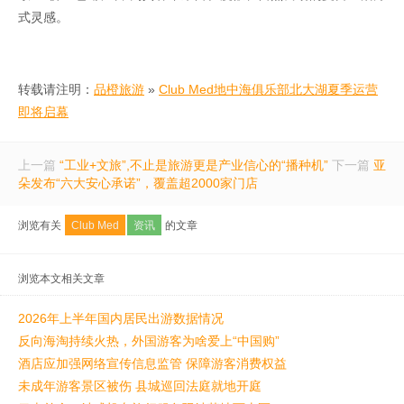
式灵感。
转载请注明：
品橙旅游
»
Club Med地中海俱乐部北大湖夏季运营
即将启幕
上一篇
“工业+文旅”,不止是旅游更是产业信心的“播种机”
下一篇
亚
朵发布“六大安心承诺”，覆盖超2000家门店
浏览有关
Club Med
资讯
的文章
浏览本文相关文章
2026年上半年国内居民出游数据情况
反向海淘持续火热，外国游客为啥爱上“中国购”
酒店应加强网络宣传信息监管 保障游客消费权益
未成年游客景区被伤 县城巡回法庭就地开庭