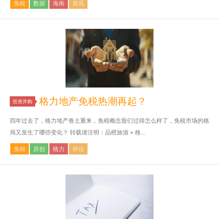
免税
数据
海南
资讯
格力地产免税热潮再起？
投资并购
四年过去了，格力地产卷土重来，免税概念股们过得怎么样了，免税市场的格
局又发生了哪些变化？ 转载请注明：品橙旅游 » 格...
免税
原创
格力
评论