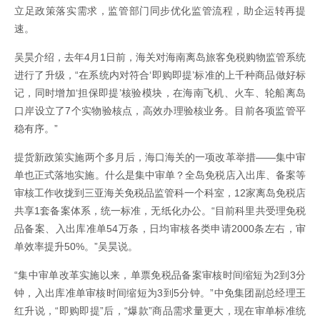
立足政策落实需求，监管部门同步优化监管流程，助企运转再提
速。
吴昊介绍，去年4月1日前，海关对海南离岛旅客免税购物监管系统
进行了升级，“在系统内对符合‘即购即提’标准的上千种商品做好标
记，同时增加‘担保即提’核验模块，在海南飞机、火车、轮船离岛
口岸设立了7个实物验核点，高效办理验核业务。目前各项监管平
稳有序。”
提货新政策实施两个多月后，海口海关的一项改革举措——集中审
单也正式落地实施。什么是集中审单？全岛免税店入出库、备案等
审核工作收拢到三亚海关免税品监管科一个科室，12家离岛免税店
共享1套备案体系，统一标准，无纸化办公。“目前科里共受理免税
品备案、入出库准单54万条，日均审核各类申请2000条左右，审
单效率提升50%。”吴昊说。
“集中审单改革实施以来，单票免税品备案审核时间缩短为2到3分
钟，入出库准单审核时间缩短为3到5分钟。”中免集团副总经理王
红升说，“即购即提”后，“爆款”商品需求量更大，现在审单标准统