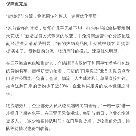
保障更充足
“货物提前分流，物流周转的模式、速度优化明显”
“以前货多的时候，集货仓几乎无处下脚，打包好的纸箱快要堆到
天花板！”新增提货方式带来的改变，中免海南运营中心分拣配送
副经理潘天清感受明显，“有的热销商品刚上架就被顾客‘即购即
提’买走了。货物提前分流，物流周转的模式、速度优化明显。”
在三亚海旅免税城集货仓，仓储经理吉翠娇正和同事忙着将打包好
的货物装车。吉翠娇告诉记者，门店的“口岸提货”业务由提货点专
门运营公司统一负责，仓储、物流、人力成本和订单量直接挂钩。
如今送到口岸的货物少了近30%，企业购买服务的成本也随之降
低。
物流增效后，企业部分人员从物流端转向销售端，“一增一减”进一
步提升了服务水平。在三亚国际免税城，每到节假日，企业会增派
更多人手，减少顾客排队时间；在口岸提货点，货物提前分流，排
队等待情况也得到改善。