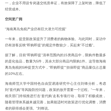
一，企业不用设专岗递交纸质单证，有效保障了上架时效，降低了
经营成本。
空间更广阔
“海南离岛免税产业仍有巨大潜力可挖掘”
一年来，提货新政策提升了消费者的购物体验。与此同时，采访中
仍有游客反映“即购即提”的规定件数较少，买起来“不过瘾”。
据了解，目前“即购即提”清单范围内的15类商品中，限购件数最多
的是化妆品，数量为5件，其余大部分商品均限购1件。这导致海南
离岛免税的5种提货方式中，“即购即提”“担保即提”商品量仅占总量
的10%左右。
海南师范大学中国特色自由贸易港研究中心主任刘锋分析，考虑
到“套代购”等风险防控问题，政策的放开需要一个过程。“一年来，
相关部门持续推进打击‘套代购’走私专项行动，取得了积极成效，
随着管理体系越来越完善，如果能适时对政策进行优化调整，消费
者的获得感会更强。”刘锋说。