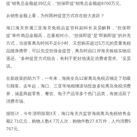
提”销售总金额超39亿元，“担保即提”销售总金额超8700万元。
从销售金额上看，为何两种提货方式存在较大差距？
海口海关所属三亚海关免税品监管科副科长吴昊解释，“担保即
提”单件商品金额高，总量相对小。“担保即提”是“即购即提”的补充
方式，当游客离岛时间不足6小时、又想购买超过5万元的贵重免税
品随身携带，可以先交担保金提货，离岛时由口岸海关验核实物后
退还。“多种提货方式组合，有利于更好地满足消费者需求。”吴昊
说。
在新政策的助力下，一年来，海南全岛12家离岛免税店铆足了劲吸
引顾客。去年起，海口、三亚等地相继滚动投放多轮离岛免税消费
券，涵盖商超零售、餐饮、电子产品等多个热门品类，有效活跃了
消费市场。
据统计，今年清明假期3天，海口海关共监管海南离岛免税销售金
额2.71亿元，购物人数4.7万人次，购物件数27.8万件，人均消费5
767元。