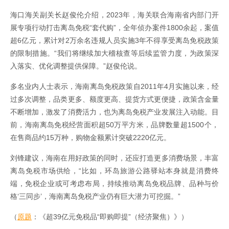
海口海关副关长赵俊伦介绍，2023年，海关联合海南省内部门开
展专项行动打击离岛免税“套代购”，全年侦办案件1800余起，案值
超6亿元，累计对2万余名违规人员实施3年不得享受离岛免税政策
的限制措施。“我们将继续加大稽核查等后续监管力度，为政策深
入落实、优化调整提供保障。”赵俊伦说。
多名业内人士表示，海南离岛免税政策自2011年4月实施以来，经
过多次调整，品类更多、额度更高、提货方式更便捷，政策含金量
不断增加，激发了消费活力，也为离岛免税产业发展注入动能。目
前，海南离岛免税经营面积超50万平方米，品牌数量超1500个，
在售商品约15万种，购物金额累计突破2220亿元。
刘锋建议，海南在用好政策的同时，还应打造更多消费场景，丰富
离岛免税市场供给，“比如，环岛旅游公路驿站本身就是消费终
端，免税企业或可考虑布局，持续推动离岛免税品牌、品种与价
格‘三同步’，海南离岛免税产业仍有巨大潜力可挖掘。”
（
原题
：《超39亿元免税品“即购即提”（经济聚焦）》）