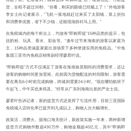
货，全程不超过30秒。“你看，刚买的眼镜已经戴上了！”外地游客
李女士向记者展示，“飞机一落地就赶过来买了太阳镜，算上折扣
和消费券优惠，省下不少钱，还能现场拆封马上用。”
在免税城内的每个柜台上，均放有“即购即提”15种品类的提示，包
括奶粉、玩具、香水、彩妆等。“逢年过节来海南的游客以家庭为
主，15种品类涵盖家庭出游场景下多种便捷实用的免税品。”中免
集团三亚市内免税店销售副经理廖君叶说。
“即购即提”方式不仅满足了游客在海南旅居期间的消费需求，还让
游客的购物时间更加宽裕。此前因为货物配送的时间限制，游客需
要在离岛6小时前完成购物，跨城则需要24小时。“现在哪怕航班下
午起飞，中午买也来得及。”经常从广东到海南出差的严女士说。
廖君叶告诉记者，新的提货方式还发挥了引流作用，目前三亚国际
免税城入店转化率已提升到九成以上，购物人次大幅增长。
政策活，消费火。据海口海关统计，新政策实施一年来，两种新增
提货方式购物件数超430万件，购物金额超40亿元，其中“即购即