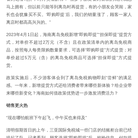
马上拥有，但以前只能等到离岛时再提货，有的小朋友会哭闹，家
长也会犹豫买不买。‘即购即提’后，我们的销量涨了，顾客一家人
离店时都高高兴兴的。”
2023年4月1日起，海南离岛免税新增“即购即提”“担保即提”提货方
式，对单价不超过2万元（不含）且在政策清单内的离岛免税商
品，按照每人每类限购数量要求，可选择“即购即提”方式提货；对
单价超过5万元（含）的离岛免税商品可选择“担保即提”方式提
货。
政策实施后，不少游客体会到了离岛免税购物即刻“尝鲜”的满足
感。一年来，新增提货方式还给消费者带来哪些新体验？给企业带
来哪些新变化？海南如何借政策优势进一步激发消费活力？
销售更火热
“现在哪怕航班下午起飞，中午买也来得及”
清明假期首日的上午，三亚国际免税城一些门店的结账柜台前已经
排起了队。记者看到，顾客选择“即购即提”后，核验信息、付款提