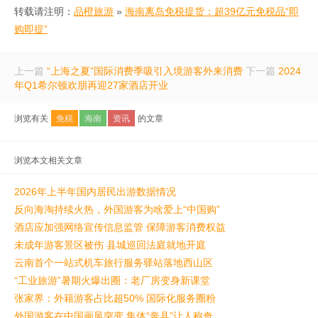
转载请注明：
品橙旅游
»
海南离岛免税提货：超39亿元免税品“即
购即提”
上一篇
“上海之夏”国际消费季吸引入境游客外来消费
下一篇
2024
年Q1希尔顿欢朋再迎27家酒店开业
浏览有关
免税
海南
资讯
的文章
浏览本文相关文章
2026年上半年国内居民出游数据情况
反向海淘持续火热，外国游客为啥爱上“中国购”
酒店应加强网络宣传信息监管 保障游客消费权益
未成年游客景区被伤 县城巡回法庭就地开庭
云南首个一站式机车旅行服务驿站落地西山区
“工业旅游”暑期火爆出圈：老厂房变身新课堂
张家界：外籍游客占比超50% 国际化服务圈粉
外国游客在中国画风突变 集体“奔县”让人称奇