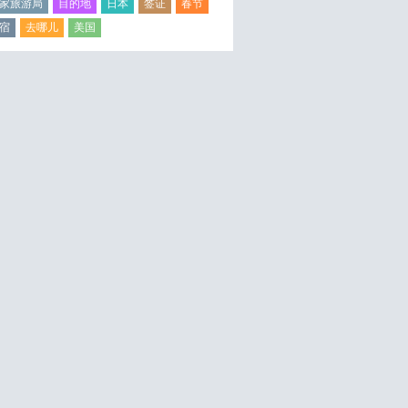
家旅游局
目的地
日本
签证
春节
宿
去哪儿
美国