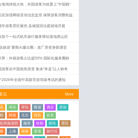
向海淘持续火热，外国游客为啥爱上“中国购”
店应加强网络宣传信息监管 保障游客消费权益
成年游客景区被伤 县城巡回法庭就地开庭
南首个一站式机车旅行服务驿站落地西山区
工业旅游”暑期火爆出圈：老厂房变身新课堂
家界：外籍游客占比超50% 国际化服务圈粉
国游客在中国画风突变 集体“奔县”让人称奇
于2026年全国中高级导游等级考试的通知
签云
More
讯
译讯
评论
数据
酒店
原创
程
财报
北京
报告
投资
化和旅游部
融资
收购
邮轮
景区
猪
上海
海南
香港
旅行社