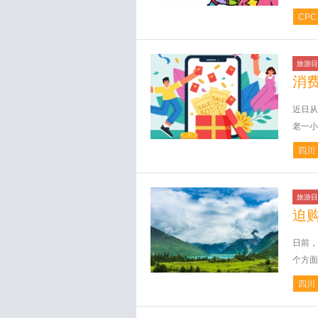
CPC
旅游目
消
近日从
老一小
四川
旅游目
迫
日前，
个方面
四川