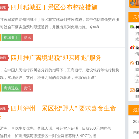
四川稻城亚丁景区公布整改措施
的地
关
甘孜藏族自治州稻城亚丁景区将实施系列整改措施，其中包括降低交通服
对社会车辆实施预约限流通行，并推出系列免票措施。今年8...
稻城亚丁
资讯
四川推广离境退税“即买即退”服务
旅游
，在中国人民银行四川省分行的指导下，工商银行、建设银行等银行机构
践，实现商户、支付、税务之间的高效联通，推动“码上退”...
离境退税
资讯
四川泸州一景区招“野人” 要求喜食生食
的地
最
先
2
游泳、喜吃生食优先、禁说人话、可开实习证明，日薪300元包吃包
来
连日来，泸州清溪河漂流景区一则“全网招募野人NPC”的招...