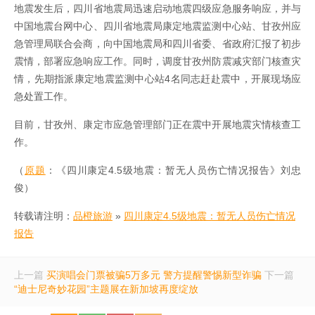
地震发生后，四川省地震局迅速启动地震四级应急服务响应，并与
中国地震台网中心、四川省地震局康定地震监测中心站、甘孜州应
急管理局联合会商，向中国地震局和四川省委、省政府汇报了初步
震情，部署应急响应工作。同时，调度甘孜州防震减灾部门核查灾
情，先期指派康定地震监测中心站4名同志赶赴震中，开展现场应
急处置工作。
目前，甘孜州、康定市应急管理部门正在震中开展地震灾情核查工
作。
（
原题
：《四川康定4.5级地震：暂无人员伤亡情况报告》刘忠
俊）
转载请注明：
品橙旅游
»
四川康定4.5级地震：暂无人员伤亡情况
报告
上一篇
买演唱会门票被骗5万多元 警方提醒警惕新型诈骗
下一篇
“迪士尼奇妙花园”主题展在新加坡再度绽放