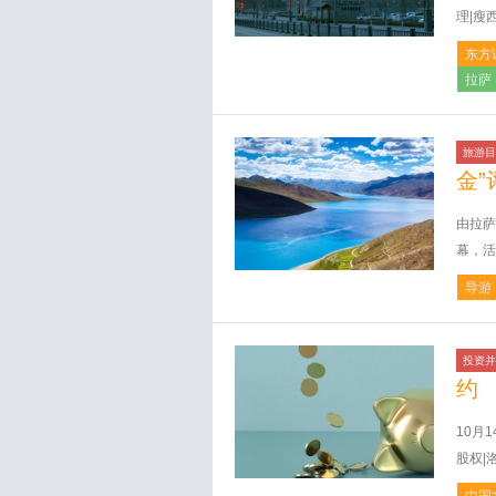
理|瘦
东方
拉萨
旅游目
金”
由拉萨
幕，活
导游
投资并
约
10月
股权|