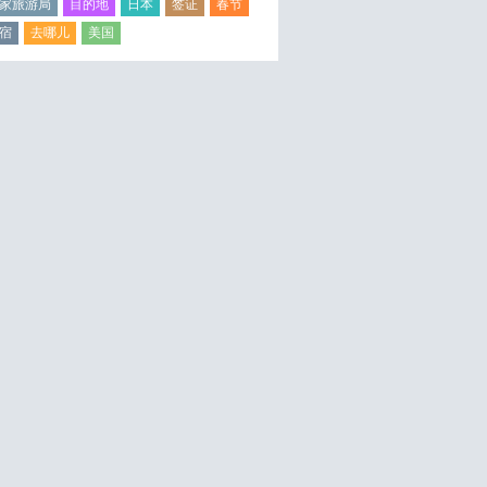
家旅游局
目的地
日本
签证
春节
宿
去哪儿
美国