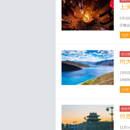
上
5月1
庄晚会
拉萨
出入境
均
2月5
1690
口岸
投资并
付
11月