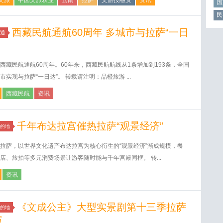
文旅
中国文旅农业
云南
拉萨
文旅投融资
资讯
国
民
西藏民航通航60周年 多城市与拉萨“一日
通
西藏民航通航60周年。60年来，西藏民航航线从1条增加到193条，全国
市实现与拉萨“一日达”。 转载请注明：品橙旅游 ...
西藏民航
资讯
千年布达拉宫催热拉萨“观景经济”
的地
拉萨，以世界文化遗产布达拉宫为核心衍生的“观景经济”渐成规模，餐
店、旅拍等多元消费场景让游客随时能与千年宫殿同框。 转...
资讯
《文成公主》大型实景剧第十三季拉萨
的地
演