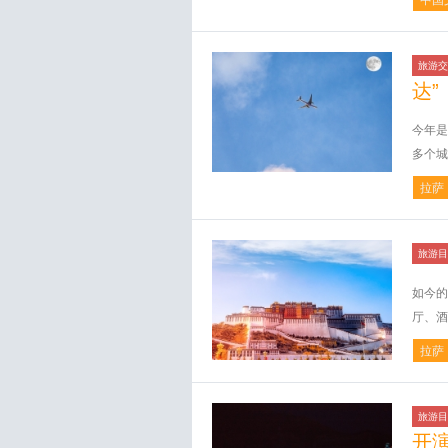
中国
旅游交
达”
今年是
多个城
拉萨
旅游目
如今的
厅、酒
拉萨
旅游目
开