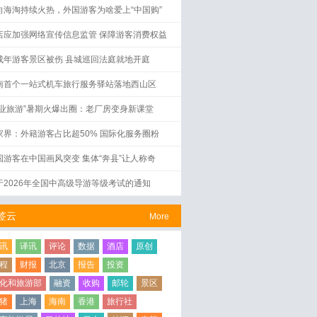
向海淘持续火热，外国游客为啥爱上“中国购”
店应加强网络宣传信息监管 保障游客消费权益
成年游客景区被伤 县城巡回法庭就地开庭
南首个一站式机车旅行服务驿站落地西山区
工业旅游”暑期火爆出圈：老厂房变身新课堂
家界：外籍游客占比超50% 国际化服务圈粉
国游客在中国画风突变 集体“奔县”让人称奇
于2026年全国中高级导游等级考试的通知
签云
More
讯
译讯
评论
数据
酒店
原创
程
财报
北京
报告
投资
化和旅游部
融资
收购
邮轮
景区
猪
上海
海南
香港
旅行社