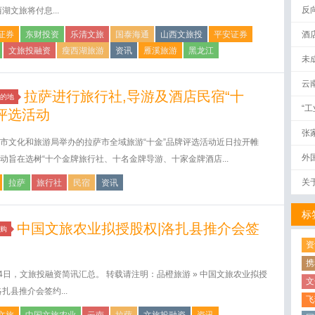
反
西湖文旅将付息...
证券
东财投资
乐清文旅
国泰海通
山西文旅投
平安证券
酒
文旅投融资
瘦西湖旅游
资讯
雁溪旅游
黑龙江
未
云
拉萨进行旅行社,导游及酒店民宿“十
的地
“
评选活动
张
市文化和旅游局举办的拉萨市全域旅游“十金”品牌评选活动近日拉开帷
外
动旨在选树“十个金牌旅行社、十名金牌导游、十家金牌酒店...
关
拉萨
旅行社
民宿
资讯
标
中国文旅农业拟授股权|洛扎县推介会签
购
资
携
14日，文旅投融资简讯汇总。 转载请注明：品橙旅游 » 中国文旅农业拟授
文
洛扎县推介会签约...
飞