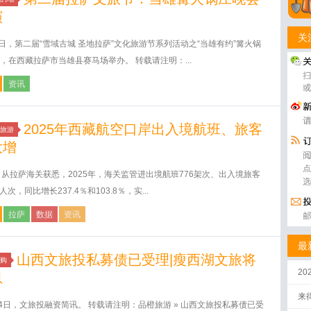
演
关
8日，第二届“雪域古城 圣地拉萨”文化旅游节系列活动之“当雄有约”篝火锅
，在西藏拉萨市当雄县赛马场举办。 转载请注明：...
资讯
2025年西藏航空口岸出入境航班、旅客
旅游
大增
日从拉萨海关获悉，2025年，海关监管进出境航班776架次、出入境旅客
9人次，同比增长237.4％和103.8％，实...
拉萨
数据
资讯
最
山西文旅投私募债已受理|瘦西湖文旅将
购
2
息
来
14日，文旅投融资简讯。 转载请注明：品橙旅游 » 山西文旅投私募债已受