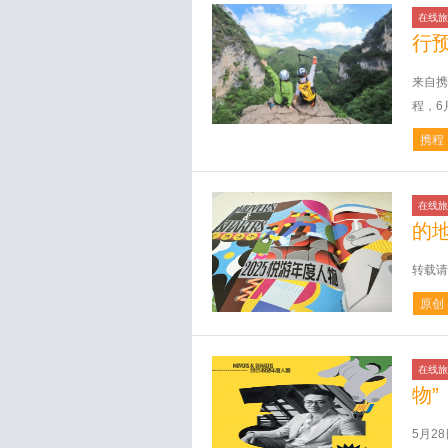
在线旅
行预
来自携
程，6
携程
在线旅
的
转载请
原创
在线旅
物”
5月2