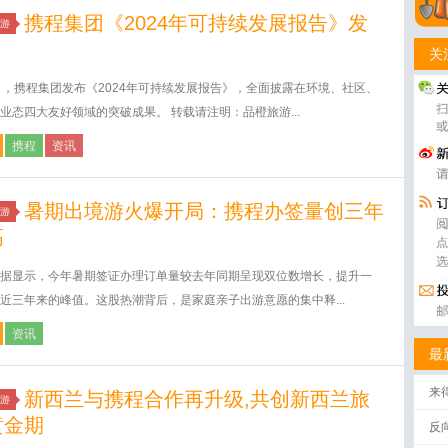
携程集团《2024年可持续发展报告》发
游
关
日，携程集团发布《2024年可持续发展报告》，全面披露在环境、社区、
业态四大友好领域的突破成果。 转载请注明：品橙旅游...
携程
资讯
暑期出境游火爆开局：携程办签量创三年
游
高
据显示，今年暑期签证办理订单量较去年同期呈现双位数增长，提升一
近三年来的峰值。这股热潮背后，是家庭亲子出游意愿的集中释...
资讯
最
来
新西兰与携程合作再升级,共创新西兰旅
游
黄金期
反