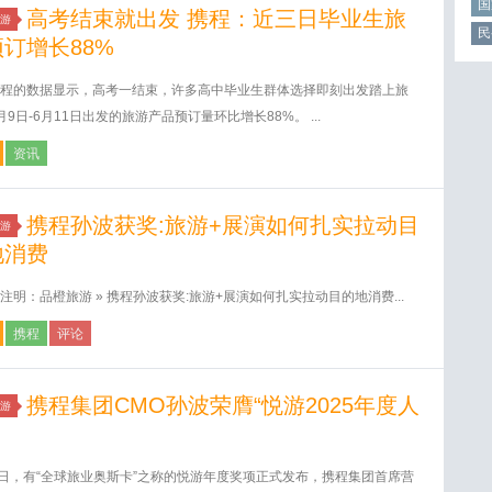
国
高考结束就出发 携程：近三日毕业生旅
游
民
订增长88%
程的数据显示，高考一结束，许多高中毕业生群体选择即刻出发踏上旅
月9日-6月11日出发的旅游产品预订量环比增长88%。 ...
资讯
携程孙波获奖:旅游+展演如何扎实拉动目
游
地消费
注明：品橙旅游 » 携程孙波获奖:旅游+展演如何扎实拉动目的地消费...
携程
评论
携程集团CMO孙波荣膺“悦游2025年度人
游
8日，有“全球旅业奥斯卡”之称的悦游年度奖项正式发布，携程集团首席营