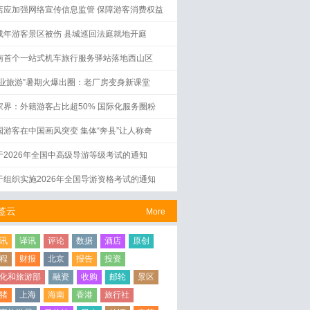
店应加强网络宣传信息监管 保障游客消费权益
成年游客景区被伤 县城巡回法庭就地开庭
南首个一站式机车旅行服务驿站落地西山区
工业旅游”暑期火爆出圈：老厂房变身新课堂
家界：外籍游客占比超50% 国际化服务圈粉
国游客在中国画风突变 集体“奔县”让人称奇
于2026年全国中高级导游等级考试的通知
于组织实施2026年全国导游资格考试的通知
签云
More
讯
译讯
评论
数据
酒店
原创
程
财报
北京
报告
投资
化和旅游部
融资
收购
邮轮
景区
猪
上海
海南
香港
旅行社