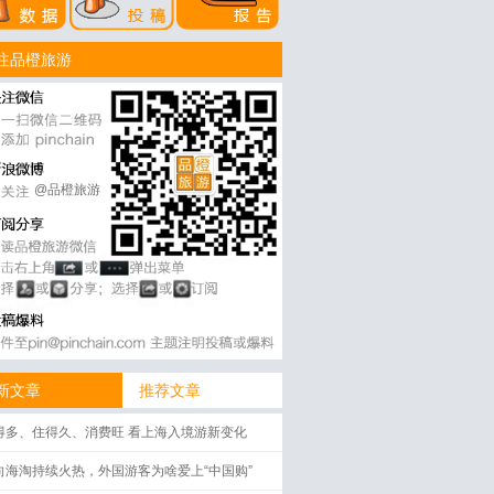
注品橙旅游
@品橙旅游
新文章
推荐文章
得多、住得久、消费旺 看上海入境游新变化
向海淘持续火热，外国游客为啥爱上“中国购”