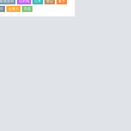
家旅游局
目的地
日本
签证
春节
宿
去哪儿
美国