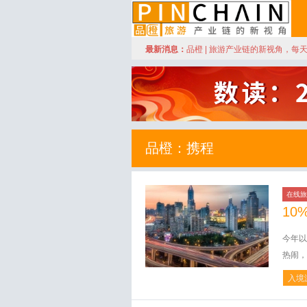
订阅
最新消息：
品橙 | 旅游产业链的新视角，每
品橙旅游
品橙：携程
在线旅
10
今年以
热闹，
入境