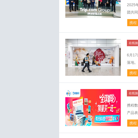
202
团共同
携程
在线旅
6月1
落地。
携程
在线旅
携程数
产品表
携程