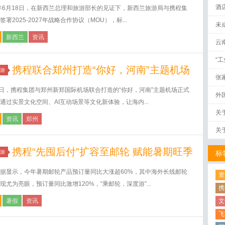
酒
5年6月18日，在新西兰总理和旅游部长的见证下，新西兰旅游局与携程集
签署2025-2027年战略合作协议（MOU），标...
未
新西兰
资讯
云
“
携程联合郑州打造“你好，河南”主题机场
游
张
7日，携程集团与郑州新郑国际机场联合打造的“你好，河南”主题机场正式
外
通过实景文化空间、AI互动场景等文化新体验，让海内...
关
资讯
郑州
关
携程“先囤后付”扩容至邮轮 赋能暑期旺季
游
标
据显示，今年暑期邮轮产品预订量同比大涨超60%，其中海外长线邮轮
资
现尤为亮眼，预订量同比激增120%，“乘邮轮，深度游”...
携
暑假
资讯
文
飞