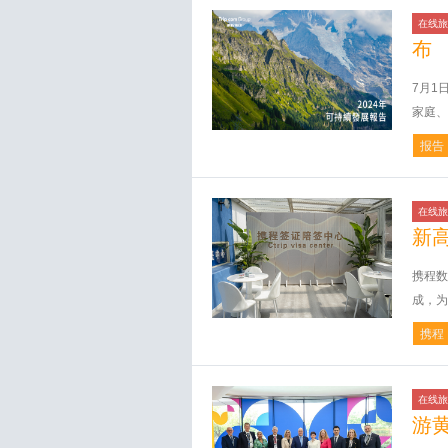
在线旅
布
7月1
家庭、
报告
在线旅
新
携程数
成，为
携程
在线旅
游