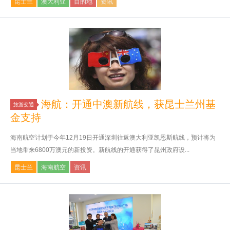
昆士兰
澳大利亚
目的地
资讯
海航：开通中澳新航线，获昆士兰州基
旅游交通
金支持
海南航空计划于今年12月19日开通深圳往返澳大利亚凯恩斯航线，预计将为
当地带来6800万澳元的新投资。新航线的开通获得了昆州政府设...
昆士兰
海南航空
资讯