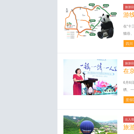
旅游目
游
在“十
猫谷、
四川
旅游目
在
6月6
绣、一
度假
出入境
旅