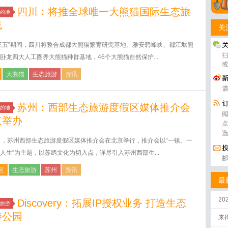
四川：将推全球唯一大熊猫国际生态旅
的地
线
关
三五”期间，四川将整合成都大熊猫繁育研究基地、雅安碧峰峡、都江堰熊
卧龙四大人工圈养大熊猫种群基地，46个大熊猫自然保护...
大熊猫
生态旅游
资讯
苏州：西部生态旅游度假区媒体推介会
的地
京举办
日，苏州西部生态旅游度假区媒体推介会在北京举行，推介会以“一镇、一
人生”为主题，以苏绣文化为切入点，详尽引入苏州西部生...
区
生态旅游
苏州
资讯
最
2
Discovery：拓展IP授权业务 打造生态
旅游
游公园
来