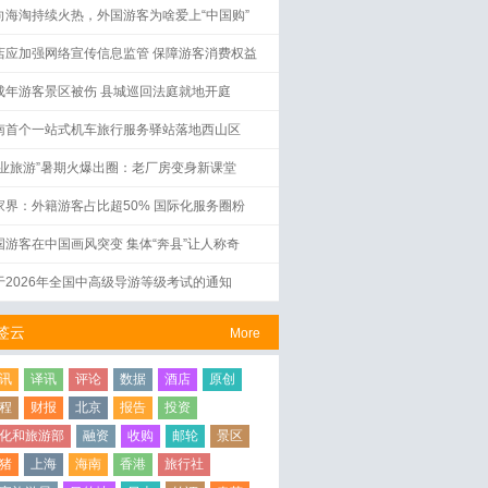
向海淘持续火热，外国游客为啥爱上“中国购”
店应加强网络宣传信息监管 保障游客消费权益
成年游客景区被伤 县城巡回法庭就地开庭
南首个一站式机车旅行服务驿站落地西山区
工业旅游”暑期火爆出圈：老厂房变身新课堂
家界：外籍游客占比超50% 国际化服务圈粉
国游客在中国画风突变 集体“奔县”让人称奇
于2026年全国中高级导游等级考试的通知
签云
More
讯
译讯
评论
数据
酒店
原创
程
财报
北京
报告
投资
化和旅游部
融资
收购
邮轮
景区
猪
上海
海南
香港
旅行社