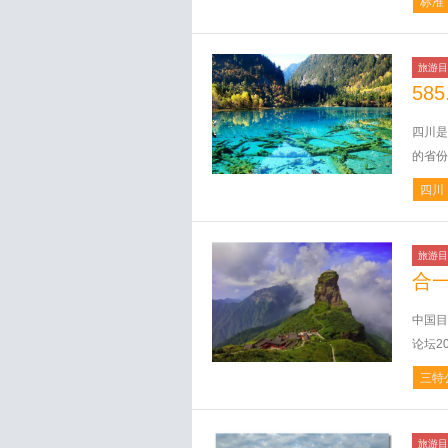
标准
旅游目
58
四川是
的省份
四川
旅游目
合
中国目
论坛2
三特
旅游目