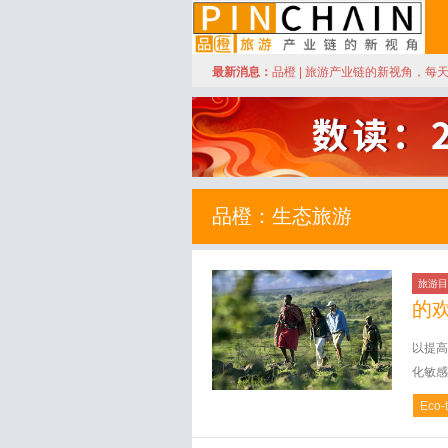
订阅
最新消息：
品橙 | 旅游产业链的新视角，每
品橙旅游
品橙：生态旅游
旅游目
的
以提高
化敏感
Eco-