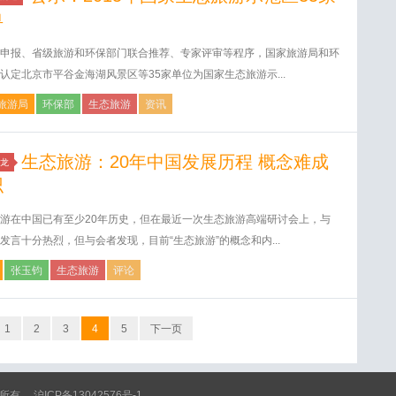
单
申报、省级旅游和环保部门联合推荐、专家评审等程序，国家旅游局和环
认定北京市平谷金海湖风景区等35家单位为国家生态旅游示...
旅游局
环保部
生态旅游
资讯
生态旅游：20年中国发展历程 概念难成
龙
识
游在中国已有至少20年历史，但在最近一次生态旅游高端研讨会上，与
发言十分热烈，但与会者发现，目前“生态旅游”的概念和内...
张玉钧
生态旅游
评论
1
2
3
4
5
下一页
 版权所有
沪ICP备13042576号-1