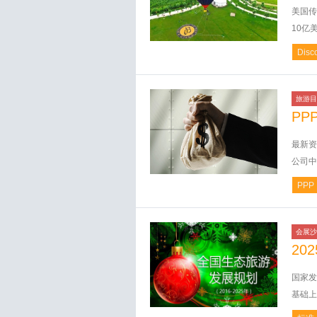
美国传媒
10亿美元
Disc
旅游目
PP
最新资
公司中
PPP
会展沙
20
国家发
基础上