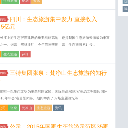
生态旅游
规划
资讯
国
民
四川：生态旅游集中发力 直接收入
的地
5.5亿元
长江上游生态屏障建设的重要战略高地，也是我国生态旅游资源最为丰富
之一。据四川省林业厅，今年前三季度，四川生态旅游累计接...
生态旅游
评论
三特集团张泉：梵净山生态旅游的知行
的地
一
前唯一以生态文明为主题的国家级、国际性高端论坛“生态文明贵阳国际
016年年会”在贵阳闭幕。期间举办了37场主题论坛等，...
公司
张泉
梵净山
生态旅游
资讯
公示：2015年国家生态旅游示范区35家
的地