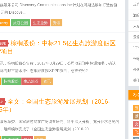
反
娱乐公司 Discovery Communications Inc 计划在哥斯达黎加打造价值
的 Discove...
酒
overy
旅游公园
生态旅游
资讯
未
云
棕榈股份：中标21.5亿生态旅游度假区
的地
“
P项目
张
讯，棕榈股份公告称，2017年3月29日，公司收到预中标通知书，确认
外
标高邮市清水潭生态旅游度假区PPP项目，总投资约2...
关
棕榈股份
生态旅游
资讯
标
全文：全国生态旅游发展规划（2016-
龙
资
25年）
携
展改革委、国家旅游局在广泛调查研究、科学深入分析、充分征求意见的
文
，组织编制完成了《全国生态旅游发展规划（2016-20...
飞