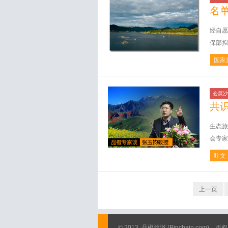
名
经自愿
保部拟
国家
会展沙
共
生态旅
会专家
叶文
上一页
© 2013
品橙旅游
(Pinchain.com)