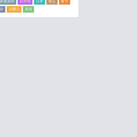
家旅游局
目的地
日本
签证
春节
宿
去哪儿
美国