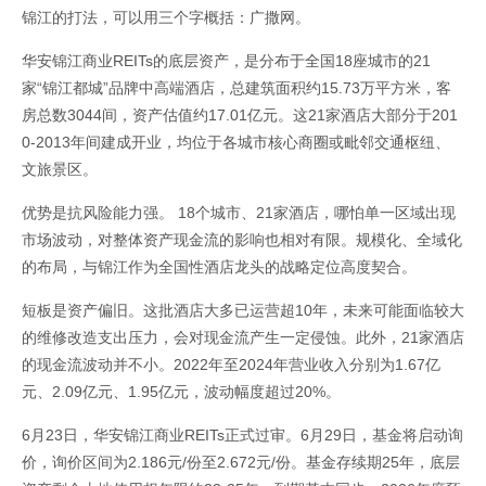
锦江的打法，可以用三个字概括：广撒网。
华安锦江商业REITs的底层资产，是分布于全国18座城市的21
家“锦江都城”品牌中高端酒店，总建筑面积约15.73万平方米，客
房总数3044间，资产估值约17.01亿元。这21家酒店大部分于201
0-2013年间建成开业，均位于各城市核心商圈或毗邻交通枢纽、
文旅景区。
优势是抗风险能力强。 18个城市、21家酒店，哪怕单一区域出现
市场波动，对整体资产现金流的影响也相对有限。规模化、全域化
的布局，与锦江作为全国性酒店龙头的战略定位高度契合。
短板是资产偏旧。这批酒店大多已运营超10年，未来可能面临较大
的维修改造支出压力，会对现金流产生一定侵蚀。此外，21家酒店
的现金流波动并不小。2022年至2024年营业收入分别为1.67亿
元、2.09亿元、1.95亿元，波动幅度超过20%。
6月23日，华安锦江商业REITs正式过审。6月29日，基金将启动询
价，询价区间为2.186元/份至2.672元/份。基金存续期25年，底层