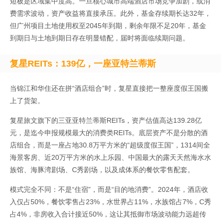
短板是区域集中度高。一旦核心城市高端酒店市场竞争加剧，或消
费需求波动，资产收益将直接承压。此外，基金存续期长达32年，
但广州项目土地使用权至2045年到期，剩余年限不足20年，基金
到期日与土地到期日存在明显错配，届时将面临续期问题。
复星REITs：139亿，一座亚特兰蒂斯
当锦江和华住还在拼“酒店组合”时，复星直接把一整座度假王国搬
上了货架。
复星旅文旗下的三亚亚特兰蒂斯REITs，资产估值高达139.28亿
元，是迄今申报规模最大的消费类REITs。底层资产不是分散的酒
店组合，而是一座占地30.8万平方米的“超级度假王国”，1314间全
海景客房、近20万平方米的水上乐园、中国最大的露天天然海水水
族馆、海豚湾剧场、C秀剧场，以及成体系的餐饮零售配套。
模式完全不同：不是“住宿”，而是“目的地消费”。2024年，酒店收
入仅占50%，餐饮零售占23%，水世界占11%，水族馆占7%，C秀
占4%，非房收入合计接近50%，这让其抵御市场波动能力远超传