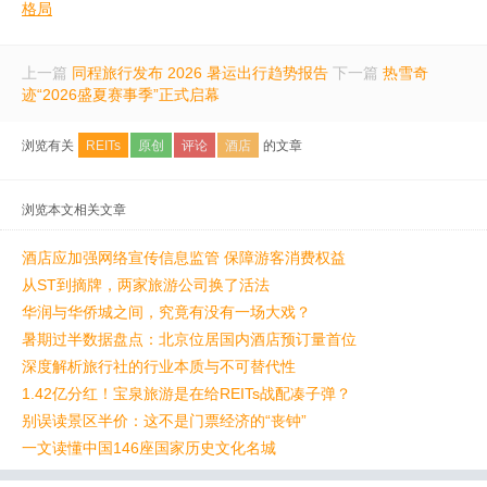
格局
上一篇
同程旅行发布 2026 暑运出行趋势报告
下一篇
热雪奇
迹“2026盛夏赛事季”正式启幕
浏览有关
REITs
原创
评论
酒店
的文章
浏览本文相关文章
酒店应加强网络宣传信息监管 保障游客消费权益
从ST到摘牌，两家旅游公司换了活法
华润与华侨城之间，究竟有没有一场大戏？
暑期过半数据盘点：北京位居国内酒店预订量首位
深度解析旅行社的行业本质与不可替代性
1.42亿分红！宝泉旅游是在给REITs战配凑子弹？
别误读景区半价：这不是门票经济的“丧钟”
一文读懂中国146座国家历史文化名城