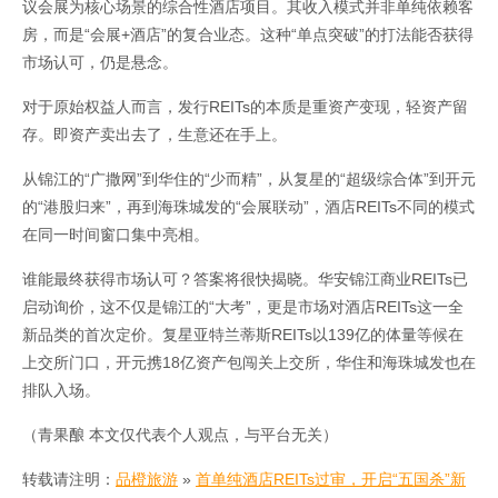
议会展为核心场景的综合性酒店项目。其收入模式并非单纯依赖客
房，而是“会展+酒店”的复合业态。这种“单点突破”的打法能否获得
市场认可，仍是悬念。
对于原始权益人而言，发行REITs的本质是重资产变现，轻资产留
存。即资产卖出去了，生意还在手上。
从锦江的“广撒网”到华住的“少而精”，从复星的“超级综合体”到开元
的“港股归来”，再到海珠城发的“会展联动”，酒店REITs不同的模式
在同一时间窗口集中亮相。
谁能最终获得市场认可？答案将很快揭晓。华安锦江商业REITs已
启动询价，这不仅是锦江的“大考”，更是市场对酒店REITs这一全
新品类的首次定价。复星亚特兰蒂斯REITs以139亿的体量等候在
上交所门口，开元携18亿资产包闯关上交所，华住和海珠城发也在
排队入场。
（青果酿 本文仅代表个人观点，与平台无关）
转载请注明：
品橙旅游
»
首单纯酒店REITs过审，开启“五国杀”新