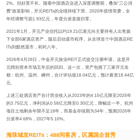
2%。但好景不长。随着中国酒店业进入深度调整期，叠加“三公消
费”政策影响，开元REITs的业绩持续下滑。2020年疫情突袭，全
年经调整亏损1.93亿元，年度分派直接归零。
2021年1月，开元产业信托以约19.21亿港元向主要持有人出售旗
下全部6家酒店资产，随后启动退市程序。从全球首个中国酒店RE
ITs到黯然退市，耗时八年。
2026年4月28日，中金开元旅业REIT正式提交注册申请。这是开
元阔别资本市场五年后的回归。这一次，资产包挑了三家开元名
都：杭州、温州、嵊州，合计评估值18.04亿元，预计募资18.44亿
元。
上述三处酒店资产合计营业收入从2023年的4.15亿元降至2025年
的3.75亿元，净利润从0.58亿元降至0.30亿元，降幅近一半。杭州
项目土地剩余年限不足18年，而基金存续期为34年，预测2026年
分派率4.68%，2027年5.10%。
海珠城发REITs：488间客房，区属国企首秀