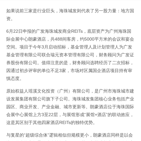
如果说前三家是行业巨头，海珠城发则代表了另一股力量：地方国
资。
6月22日申报的广发海珠城发商业REITs，底层资产为广州海珠国
际会展中心朗豪酒店，共488间客房，约5000平方米的会议和宴会
空间。项目于今年3月启动招标，基金管理人及计划管理人为广发
基金管理有限公司联合瑞元资本管理有限公司，财务顾问为广发证
券股份有限公司。值得注意的是，财务顾问选聘经历了二次招标，
因通过初步评审的单位不足3家，市场对区属国企酒店项目持有审
慎态度。
原始权益人瑶溪文化投资（广州）有限公司，是广州市海珠城市建
设发展集团有限公司旗下子公司。海珠城发集团核心业务包括产业
园区、商业开发、产业金融、城市更新等。朗豪酒店位于海珠国际
会展中心展馆上方3至22层，与展馆形成“展馆+酒店”的联动效应，
这是其区别于其他四家酒店REITs的独特优势。
与复星的“超级综合体”逻辑相似但规模更小，朗豪酒店同样是以会