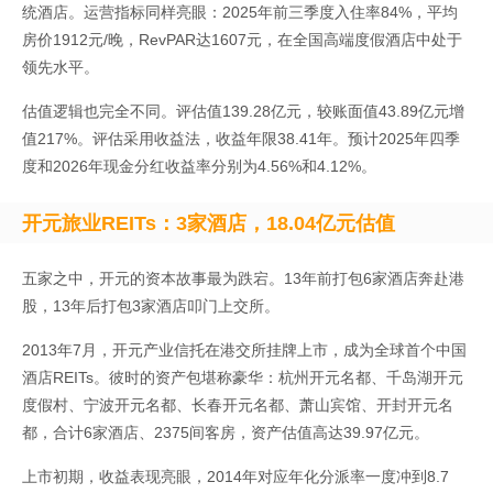
统酒店。运营指标同样亮眼：2025年前三季度入住率84%，平均
房价1912元/晚，RevPAR达1607元，在全国高端度假酒店中处于
领先水平。
估值逻辑也完全不同。评估值139.28亿元，较账面值43.89亿元增
值217%。评估采用收益法，收益年限38.41年。预计2025年四季
度和2026年现金分红收益率分别为4.56%和4.12%。
开元旅业REITs：3家酒店，18.04亿元估值
五家之中，开元的资本故事最为跌宕。13年前打包6家酒店奔赴港
股，13年后打包3家酒店叩门上交所。
2013年7月，开元产业信托在港交所挂牌上市，成为全球首个中国
酒店REITs。彼时的资产包堪称豪华：杭州开元名都、千岛湖开元
度假村、宁波开元名都、长春开元名都、萧山宾馆、开封开元名
都，合计6家酒店、2375间客房，资产估值高达39.97亿元。
上市初期，收益表现亮眼，2014年对应年化分派率一度冲到8.7