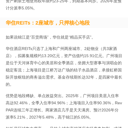
资产剩余土地使用权年限约23-25年，到期基本同步。2026年度预
计分派率5.05%。
华住REITs：2座城市，只押核心地段
如果说锦江是“百货商场”，华住就是“精品买手店”。
华住酒店REITs只选了上海和广州两座城市、2处物业（共3家酒
店），拟募集规模约13.20亿元，资产估值约15.91亿元。广州项目
是位于天河体育中心的美居和全季酒店，坐拥大型赛事与演唱会的
稳定客流；上海项目是江桥万达广场的桔子水晶酒店，承接虹桥国
际开放枢纽的商务溢出需求。基金存续期长达32年，是四家中最长
的。
优势是地段稀缺、单点效益突出。2025年，广州项目美居入住率
高达92.46%，全季入住率94.96%；上海项目入住率90.36%，Rev
PAR连续三年正增长。两家酒店几乎是天天满房。预计2026年分
派率5.21%，2027年5.48%，高于锦江的5.05%。