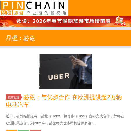
品橙旅游
品橙：赫兹
赫兹：与优步合作 在欧洲提供超2万辆
旅游交通
电动汽车
近日，有外媒报道称，赫兹（Hertz）和优步（Uber）宣布完成合作，并将在
欧洲拓展业务，到2025年，赫兹将为优步司机提供多达2...